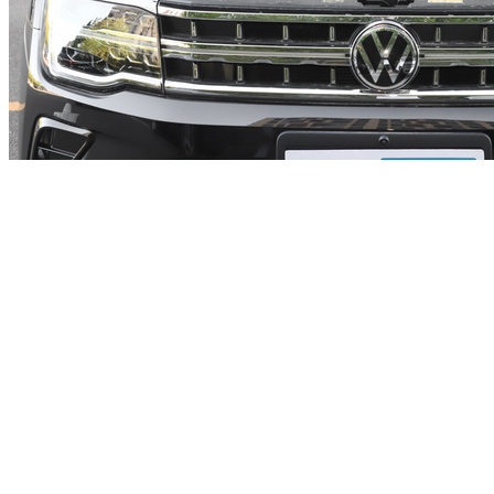
同时在用料和前排方面，基本提升了用户的乘坐舒适性，新车
的商务气息得到了充分的展现，动力方面，新车分别搭载高低
功率2.0T发动机和2.5T6缸发动机，传动匹配七速双离合变速
箱，最大输出功率分别为186马力、220马力和299马力。320牛
·米、350牛·米和500牛·米的最大峰值扭矩加速分别为7.9秒和
7.2秒，NEDC百公里综合油耗分别为7.4升和9.7升。
编辑点评：目前全新途昂现车销售，最高直降8000元，降价幅
度方面较大，预计一段时间内价格方面将会保持稳定，有购车
意向的朋友不妨到店详谈选购。