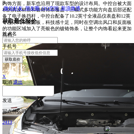
B
内饰方面，新车也沿用了现款车型的设计布局。中控台被大面
微信好友
朋友圈
QQ空间
新浪微博
积的真皮材质和镀铬饰条覆盖，三幅式多功能方向盘后部还配
备了电子换挡杆，中控台配备了10.2英寸全液晶仪表盘和12英
获取最低报价
寸悬浮式中控面板，科技感十足，同时在空调出风口和反面板
的功能区域加入了亮银色的镀铬饰条，让整个内饰看起来更加
姓
名
名
高档。
手机号
获取底价
X
取消
退出
发送
写点什么吧
2413
×