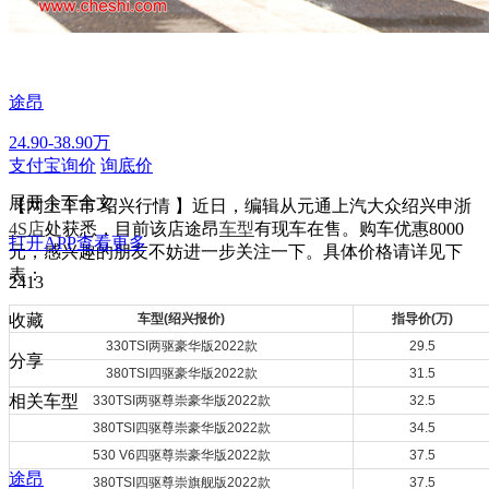
途昂
24.90-38.90万
支付宝询价
询底价
展开余下全文
【网上车市 绍兴行情 】近日，编辑从元通上汽大众绍兴申浙
4S店
处获悉，目前该店途昂
车型
有现车在售。购车优惠8000
打开APP查看更多
元，感兴趣的朋友不妨进一步关注一下。具体价格请详见下
表：
2413
收藏
车型(绍兴报价)
指导价(万)
330TSI两驱豪华版2022款
29.5
分享
380TSI四驱豪华版2022款
31.5
相关车型
330TSI两驱尊崇豪华版2022款
32.5
380TSI四驱尊崇豪华版2022款
34.5
530 V6四驱尊崇豪华版2022款
37.5
途昂
380TSI四驱尊崇旗舰版2022款
37.5