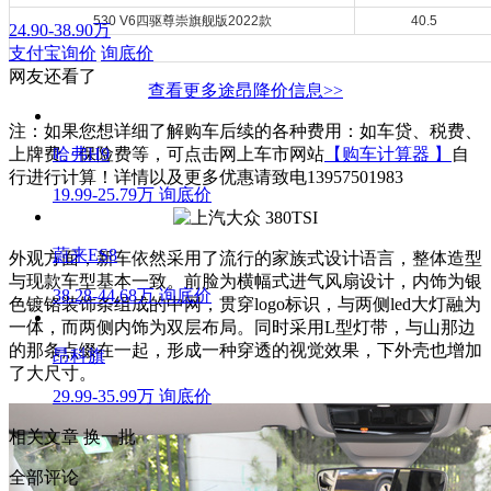
530 V6四驱尊崇旗舰版2022款
40.5
24.90-38.90万
支付宝询价
询底价
网友还看了
查看更多途昂降价信息>>
注：如果您想详细了解购车后续的各种费用：如车贷、税费、
上牌费、保险费等，可点击网上车市网站
哈弗H9
【购车计算器 】
自
行进行计算！详情以及更多优惠请致电13957501983
19.99-25.79万
询底价
蔚来ES8
外观方面，新车依然采用了流行的家族式设计语言，整体造型
与现款车型基本一致。前脸为横幅式进气风扇设计，内饰为银
38.28-44.68万
询底价
色镀铬装饰条组成的中网，贯穿logo标识，与两侧led大灯融为
一体，而两侧内饰为双层布局。同时采用L型灯带，与山那边
的那条点缀在一起，形成一种穿透的视觉效果，下外壳也增加
昂科旗
了大尺寸。
29.99-35.99万
询底价
相关文章
换一批
全部评论