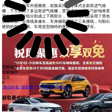
外观方面，新车外观雅致，前脸采用了分体式全新双进气格
栅，下方采用了多边形进气格栅，贯穿式镀铬饰条巧妙地将星
翼分体式大灯组分割成上下两部分，下方格栅内部采用了黑色
横幅饰条。车身线条修长，车身侧面采用了三条腰线，勾勒出
硬朗的侧身轮廓。车尾造型独特的尾灯与前脸相呼应。
切换城市
当前城市
北京
B
微信好友
朋友圈
QQ空间
新浪微博
获取最低报价
姓
名
名