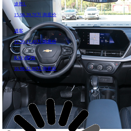
途胜L
15.98-20.78万
询底价
逍客
12.59-17.49万
询底价
RAV4荣放
16.98-22.88万
询底价
相关文章
换一批
全部评论