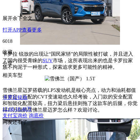
展开余下全文
打开APP查看更多
6018
收藏
卡罗拉 锐放的出现让“国民家轿”的局限性被打破，并且进入
了国内很受青睐的
SUV
市场，这所表现出来的也是卡罗拉家
分享
族不拘泥于一种形式，探索追求更多可能性的精神。
相关车型
雪佛兰星迈罗搭载的LP5发动机是核心亮点，动力和油耗都值
得肯定，匹配的CVT变速箱也久经考验，入门款的安全配置
卡罗拉锐放
和智能化配置较高，扭力梁后悬挂则拖了这款车的后腿，你觉
12.68-18.48万
得13万级的雪佛兰星迈罗怎么样？欢迎讨论。
支付宝询价
询底价
网友还看了