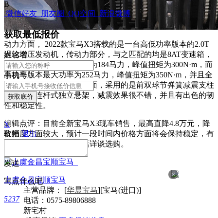
B
微信好友
朋友圈
QQ空间
新浪微博
获取最低报价
动力方面， 2022款宝马X3搭载的是一台高低功率版本的2.0T
涡轮增压发动机，传动力部分，与之匹配的均是8AT变速箱，
姓
名
名
其中低功率版本最大功率为184马力，峰值扭矩为300N·m，而
高功率版本最大功率为252马力，峰值扭矩为350N·m，并且全
手机号
系均为四驱系统；底盘方面，采用的是前双球节弹簧减震支柱
以及后多连杆式独立悬架，减震效果很不错，并且有出色的韧
获取底价
性和稳定性。
编辑点评：目前全新宝马X3现车销售，最高直降4.8万元，降
X
取消
退出
价幅度方面较大，预计一段时间内价格方面将会保持稳定，有
购车意向的朋友不妨到店详谈选购。
发送
×
上虞金昌宝顺宝马
写点什么吧
主营品牌： [
华晨宝马
][宝马(进口)]
5237
电话：
0575-89806888
新宅村