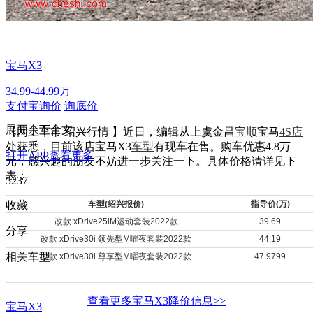
宝马X3
34.99-44.99万
支付宝询价
询底价
展开余下全文
【网上车市 绍兴行情 】近日，编辑从上虞金昌宝顺宝马
4S店
处获悉，目前该店宝马X3
车型
有现车在售。购车优惠4.8万
打开APP查看更多
元，感兴趣的朋友不妨进一步关注一下。具体价格请详见下
表：
5237
收藏
车型(绍兴报价)
指导价(万)
改款 xDrive25iM运动套装2022款
39.69
分享
改款 xDrive30i 领先型M曜夜套装2022款
44.19
相关车型
改款 xDrive30i 尊享型M曜夜套装2022款
47.9799
查看更多宝马X3降价信息>>
宝马X3