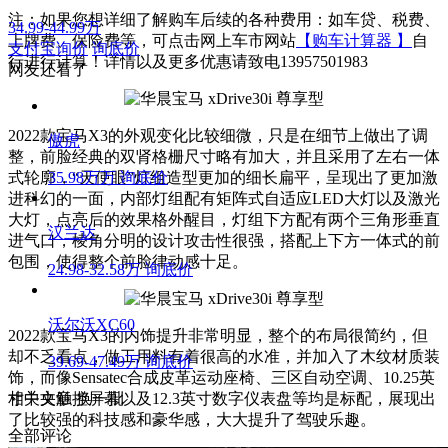
注：如果您想详细了解购车后续的各种费用：如车贷、税费、
34.99-44.99万
上牌费、保险费等，可点击网上车市网站
【购车计算器 】
自
支付宝询价
询底价
行进行计算！详情以及更多优惠请致电13957501983
网友还看了
2022款宝马X3的外观变化比较细微，只是在细节上做出了调
傲虎
整，前脸经典的双肾格栅尺寸略有加大，并且采用了左右一体
式轮廓，“天使眼”灯组造型更加的细长扁平，呈现出了更加激
35.98万万
询底价
进科幻的一面，内部灯组配有矩阵式自适应LED大灯以及激光
大灯，点亮后的效果格外醒目，灯组下方配有两个三角形垂直
汉兰达
进气口，棱角分明的设计攻击性很强，搭配上下方一体式的前
包围，使得整个前脸律动感十足。
24.98-32.58万
询底价
沃尔沃XC60
2022款宝马X3的内饰提升非常明显，整个的布局很简约，但
却不乏看点，做工用料有着很高的水准，并加入了木纹材质装
39.69-47.49万
询底价
饰，而像Sensatec合成皮革运动座椅、三区自动空调、10.25英
寸中央触控屏幕以及12.3英寸数字仪表盘等均是标配，展现出
相关文章
换一批
了比较强的科技感和豪华感，大大提升了驾驶乐趣。
全部评论