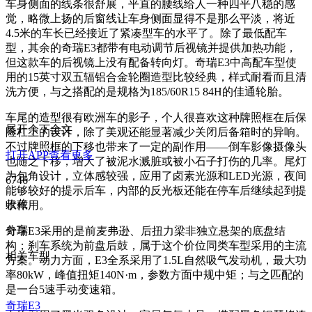
车身侧面的线条很舒展，平直的腰线给人一种四平八稳的感
觉，略微上扬的后窗线让车身侧面显得不是那么平淡，将近
4.5米的车长已经接近了紧凑型车的水平了。除了最低配车
型，其余的奇瑞E3都带有电动调节后视镜并提供加热功能，
但这款车的后视镜上没有配备转向灯。奇瑞E3中高配车型使
用的15英寸双五辐铝合金轮圈造型比较经典，样式耐看而且清
洗方便，与之搭配的是规格为185/60R15 84H的佳通轮胎。
车尾的造型很有欧洲车的影子，个人很喜欢这种牌照框在后保
展开余下全文
险杠上的设计，除了美观还能显著减少关闭后备箱时的异响。
不过牌照框的下移也带来了一定的副作用——倒车影像摄像头
打开APP查看更多
也随之下移，增大了被泥水溅脏或被小石子打伤的几率。尾灯
为包角设计，立体感较强，应用了卤素光源和LED光源，夜间
6746
能够较好的提示后车，内部的反光板还能在停车后继续起到提
收藏
示作用。
分享
奇瑞E3采用的是前麦弗逊、后扭力梁非独立悬架的底盘结
构；刹车系统为前盘后鼓，属于这个价位同类车型采用的主流
相关车型
方案。动力方面，E3全系采用了1.5L自然吸气发动机，最大功
率80kW，峰值扭矩140N·m，参数方面中规中矩；与之匹配的
是一台5速手动变速箱。
奇瑞E3