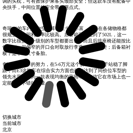
调的头枕，可有效保护乘客头颈部安全；但这款车没有配备中
央扶手，中间位置的安全带为两点式。
奇瑞E3的车内储物空间算不上十分丰富，但好在各储物格都
很规整，空间利用率比较高。后备箱容积达到了502L，这一
数字比很多高一级别的车型都要出色，而且后排座椅还能按比
例放倒，但偏窄的开口会对取放行李造成一定不便；后备箱衬
板下是非全尺寸备胎。
奇瑞凭借多年的努力，在5-6万元这个价位区间终于站稳了脚
跟，而E3这款车在综合实力方面也确实达到了同价位车型的
领先水平，作为一款表现均衡的家用车，相信它在市场上也一
定能取得不错的销量。
切换城市
当前城市
北京