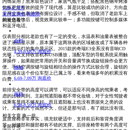
内饰采用了黑米双色设计，家居气氛十足；搭配黑色钢琴烤漆
饰板更是有效的提升了现代感，算是比较成功的设计。方向盘
5.29-6.79万
采用皮质包裹并带有握位设计，手感不错，但取消了老款车上
支付宝询价
询底价
的银色装饰后，视觉效果比较单一；多功能按键可控制多媒体
网友还看了
和蓝牙电话。
仪表部分相比老款也有了一定的变化，水温表和油量表被整合
金刚
进了液晶显示屏，原本属于这两块表的区域被改成了车辆各种
状态指示灯的集中显示区。2015款的奇瑞E3全系没有音响CD
4.39-6.68万
询底价
光驱，仅支持收音机和USB播放，顶配车型的导航系统采用触
屏操作，如果能把常用的开关和音量调节换成旋钮操作会更方
便。手动空调按键与旋钮相结合的操作方式比较合理，旋钮的
焕驰
阻尼感在这个价位车型上已属上等，看来奇瑞多年的积累没有
6.69-7.09万
询底价
白费。
前排安全带的高度可以调节，可以适应不同身高的驾乘者，考
海鸥
虑的比较周到。主副驾遮阳板都不带化妆镜，对于女性驾驶者
或乘客显得不够友好，而且遮阳板上也没有票据夹之类的设
6.98-8.59万
询底价
计。天窗的尺寸虽然不大，但还是那句话，有了就比没有强。
相关文章
换一批
皮质座椅非常厚实，填充软硬适中，支持前后和靠背角度调
节，对腰部和腿部都有不错的支撑。后排座椅带有两个高度可
全部评论