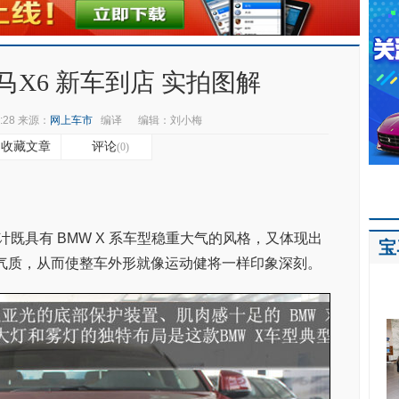
马X6 新车到店 实拍图解
:28
来源：
网上车市
编译
编辑：刘小梅
收藏文章
评论
(0)
设计既具有 BMW X 系车型稳重大气的风格，又体现出
宝
气质，从而使整车外形就像运动健将一样印象深刻。