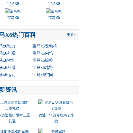
宝马X6
宝马X6
宝马X6
宝马X6
马X6热门百科
更多»
·
马x6动力
宝马x6发动机
·
马x6外观
宝马x6内饰
·
马x6性能
宝马x6操控
·
马x6舒适
宝马x6越野
·
马x6运动
宝马x6空间
新资讯
汽奥迪推出限时三重
奥迪E7X偏偏成为了爆
礼遇
款