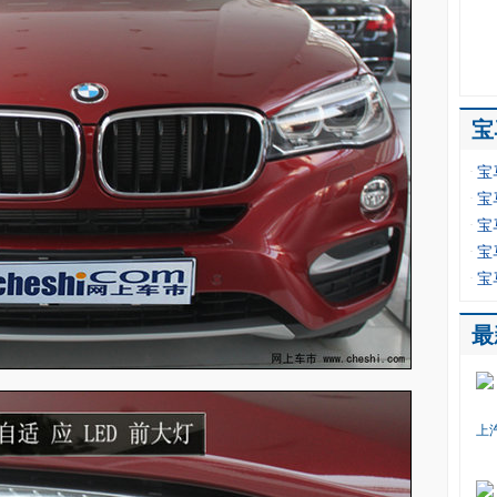
宝
·
宝
·
宝
·
宝
·
宝
·
宝
最
上