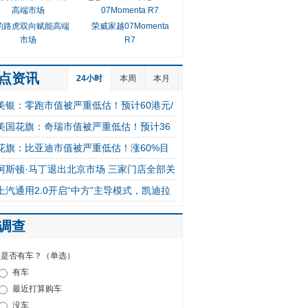
豹路虎双向赋能高端
荣威家越07Momenta
市场
R7
点资讯
24小时
本周
本月
美银：零跑市值被严重低估！预计60港元/
美国花旗：奇瑞市值被严重低估！预计36
股
花旗：比亚迪市值被严重低估！涨60%目
港元/股
阿斯顿·马丁退出北京市场 三家门店全部关
标价142港元
上汽通用2.0开启“中方”主导模式，凯迪拉
闭
克变中国研发