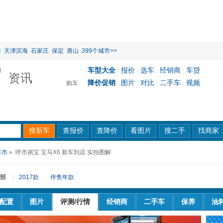
津
天津滨海
石家庄
保定
唐山
399个城市>>
车型大全
报价
选车
经销商
车贷
|
|
|
|
资讯
降价促销
图片
对比
二手车
视频
购车
|
|
|
|
车市
» 呼市祺宝 宝马X6 新车到店 实拍图解
部
|
2017款
停售年款
配置
图片
评测/行情
经销商
二手车
保养
油