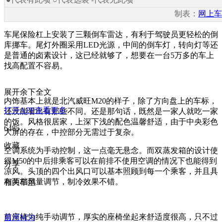
制表：
网上车
车尾保险杠上安装了三颗倒车雷达，有利于驾驶员更轻松的倒
库挪车。尾灯外圈采用LED光源，中间的倒车灯，转向灯等还
是普通的卤素设计，这已经就够了，想要在一台5万多的车上
找高配置不容易。
展开余下全文
内饰基本上就是北汽威旺M20的样子，除了方向盘上的车标，
打开APP查看更多
还没能看出有那些不同。还是那句话，既然是一家人就吃一家
的饭。风格很居家，上深下浅的配色温馨舒适，由于中央彩色
6485
大屏的存在，中控部分无需过于复杂。
收藏
空调系统为手动控制，这一点毫无悬念。而双蒸发箱的设计使
得M50的中后排乘客可以在前排不使用空调的情况下也能得到
分享
凉风。头顶的四个出风口可以基本照顾到每一个乘客，并且具
有两档风量调节，制冷效果不错。
相关车型
前座椅为纯手动调节，厚实的座椅坐起来舒适度很高，只不过
昌河M50