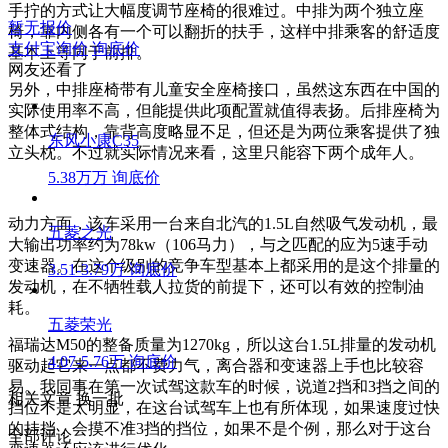
手拧的方式让大幅度调节座椅的很难过。中排为两个独立座
暂无报价
椅，靠内侧各有一个可以翻折的扶手，这样中排乘客的舒适度
支付宝询价
询底价
基本上等同于前排。
网友还看了
另外，中排座椅带有儿童安全座椅接口，虽然这东西在中国的
实际使用率不高，但能提供此项配置就值得表扬。后排座椅为
整体式结构，靠背高度
略显不足，但还是为两位乘客提供了独
东风小康C35
立头枕。不过就实际情况来看，这里只能容下两个成年人。
5.38万万
询底价
动力方面，该车采用一台来自北汽的1.5L自然吸气发动机，最
五菱之光
大输出功率约为78kw（106马力），与之匹配的应为5速手动
变速器。在这个级别的竞争车型基本上都采用的是这个排量的
3.51-3.79万
询底价
发动机，在不牺牲载人拉货的前提下，还可以有效的控制油
耗。
五菱荣光
福瑞达M50的整备质量为1270kg，所以这台1.5L排量的发动机
4.07-5.76万
询底价
驱动起它来一点都不费力气，离合器和变速器上手也比较容
易。我同事在第一次试驾这款车的时候，说道2挡和3挡之间的
相关文章
换一批
挡位不是太明显，在这台试驾车上也有所体现，如果速度过快
的挂挡，会摸不准3挡的挡位，如果不是个例，那么对于这台
全部评论