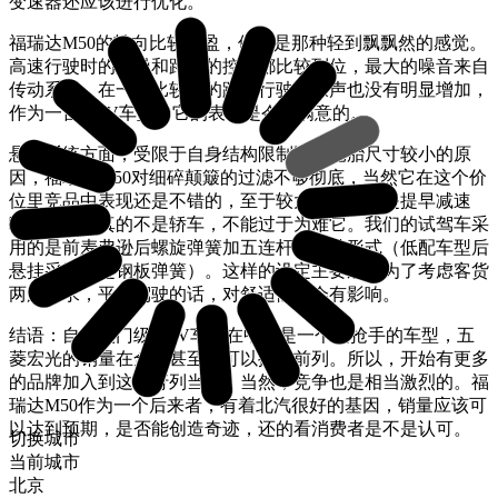
变速器还应该进行优化。
福瑞达M50的转向比较轻盈，但不是那种轻到飘飘然的感觉。
高速行驶时的胎噪和路噪的控制都比较到位，最大的噪音来自
传动系统。在一些比较烂的路面行驶，噪声也没有明显增加，
作为一台MPV车型，它的表现是令人满意的。
悬挂系统方面，受限于自身结构限制以及轮胎尺寸较小的原
因，福瑞达M50对细碎颠簸的过滤不够彻底，当然它在这个价
位里竞品中表现还是不错的，至于较大的起伏还是提早减速
吧，这家伙真的不是轿车，不能过于为难它。我们的试驾车采
用的是前麦弗逊后螺旋弹簧加五连杆的悬挂形式（低配车型后
悬挂采用的是钢板弹簧）。这样的设定主要还是为了考虑客货
两用需求，平稳驾驶的话，对舒适性不会有影响。
结语：自主入门级MPV车型在中国是一个最抢手的车型，五
菱宏光的销量在全球甚至都可以排到前列。所以，开始有更多
的品牌加入到这个行列当中，当然，竞争也是相当激烈的。福
瑞达M50作为一个后来者，有着北汽很好的基因，销量应该可
以达到预期，是否能创造奇迹，还的看消费者是不是认可。
切换城市
当前城市
北京