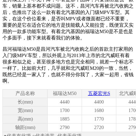
车，销量上基本都不成问题。这不，昌河汽车再被北汽收购之
后，也推出了这么一款有着北汽基因的入门级MPV车型。其
实，在这个价位看来，是否叫MPV或者微面都已经不重要，
重要的是它在适合它的地方是技能载人又能拉货，既便宜又实
用的一款多功能车型。有着北汽基因的福瑞达M50是不是也是
个多面手，接下来就看看我们的体验。
昌河福瑞达M50是昌河汽车被北汽收购之后的首款主打家用的
入门级MPV车型，所以外观上与2013年上市的北汽威旺有着
很多相似之处，甚至很多地方也是完全相同，就差一个标志不
一样了。比如前大灯，几乎就和北汽威旺M20的一致，当然，
既然已经是一家人了，也就不得分你我了，大家一起用，省钱
啊。
产品名称
福瑞达M50
五菱宏光S
北汽威旺
长(mm)
4440
4400
444
宽(mm)
1700
1680
170
高(mm)
1885
1770
178
轴距(mm)
2790
2720
279
●代表有此项 ○代表选装 -代表无此项