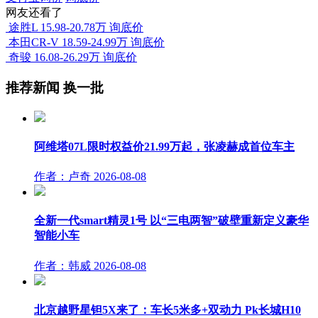
网友还看了
途胜L
15.98-20.78万
询底价
本田CR-V
18.59-24.99万
询底价
奇骏
16.08-26.29万
询底价
推荐新闻
换一批
阿维塔07L限时权益价21.99万起，张凌赫成首位车主
作者：卢奇
2026-08-08
全新一代smart精灵1号 以“三电两智”破壁重新定义豪华
智能小车
作者：韩威
2026-08-08
北京越野星钽5X来了：车长5米多+双动力 Pk长城H10