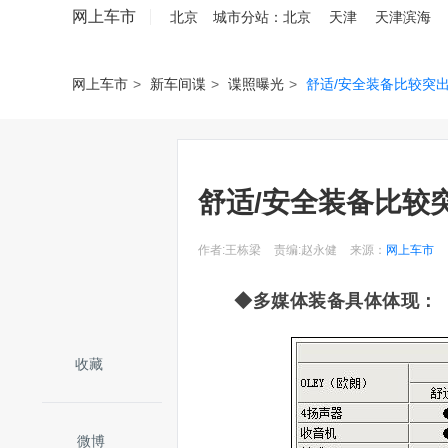
网上车市
北京
城市分站：
北京
天津
天津滨海
网上车市
>
新车间谍
>
谍照曝光
>
舒适/安全装备比较突
舒适/安全装备比较
作者:王栋梁
责编:赵永健
来源：
网上车市
◆多媒体装备具体体现：
收藏
微博