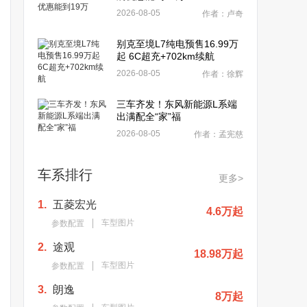
2026-08-05
作者：卢奇
别克至境L7纯电预售16.99万
起 6C超充+702km续航
2026-08-05
作者：徐辉
三车齐发！东风新能源L系端
出满配全“家”福
2026-08-05
作者：孟宪慈
车系排行
更多>
1.
五菱宏光
4.6万起
车型图片
参数配置
2.
途观
18.98万起
车型图片
参数配置
3.
朗逸
8万起