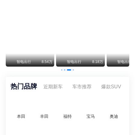
尊界V800 V680售价64.8-101.6万 1千万内最好的MPV
余承东刚刚把尊界V680和V800的正式售价亮出来了——64.8万起和76.6万起。对比预售时65-90万和80-120万的区间，起售价都往下调了一截，这个信号很明确：尊界想在百万级MPV市场尽快站稳脚跟。
通用CEO缺席签约 3年未踏足中国 释放反常信号
8月5日，上汽集团与通用汽车在上海完成上汽通用合资协议续约，合作周期一次性延长20年至2047年，这场关乎中美汽车标杆合资企业未来二十年走向的重磅签约仪式，备受全行业瞩目。
万
智电出行
8.54万
智电出行
8.18万
智电出行
热门品牌
近期新车
车市推荐
爆款SUV
本田
丰田
福特
宝马
奥迪