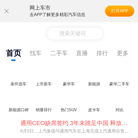
网上车市
打开APP
去APP了解更多精彩汽车信息
搜索关键词
首页
找车
二手车
直播
排行
更多
条件选车
上市新车
豪华车
新能源
豪华二手车
新能源口碑
销量排行
热门SUV
皮卡车
对比
通用CEO缺席签约 3年未踏足中国 释放反常信号
8月5日，上汽集团与通用汽车在上海完成上汽通用合资协议续约，合作周期一次性延长20年至2047年，这场关乎中美汽车标杆合资企业未来二十年走向的重磅签约仪式，备受全行业瞩目。