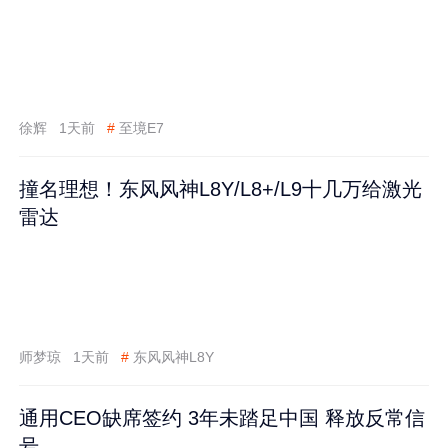
徐辉
1天前
#
至境E7
撞名理想！东风风神L8Y/L8+/L9十几万给激光
雷达
师梦琼
1天前
#
东风风神L8Y
通用CEO缺席签约 3年未踏足中国 释放反常信
号