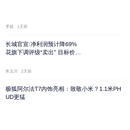
李超
1天前
长城官宣:净利润预计降69%
花旗下调评级“卖出” 目标价再
跌60%
朱玉川
2天前
极狐阿尔法T7内饰亮相：致敬小米？1.1米PH
UD更猛