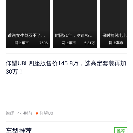
谁说女生驾驭不了大SUV？看我开问界M6驰骋坝上草原！
时隔21年，奥迪A2强势归来！
网上车市
网上车市
网上车市
7596
5.31万
1
仰望U8L四座版售价145.8万，选高定套装再加
30万！
徐辉
4小时前
#
仰望U8
车型推荐
推荐