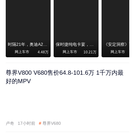
时隔21年，奥迪A2强势归来！
保时捷纯电卡宴，跑赛道！比超级跑车性能还强，动力、刹车竟然没有热衰减
网上车市
网上车市
网上车市
4.48万
10.21万
尊界V800 V680售价64.8-101.6万 1千万内最
好的MPV
卢奇
17小时前
#
尊界V680