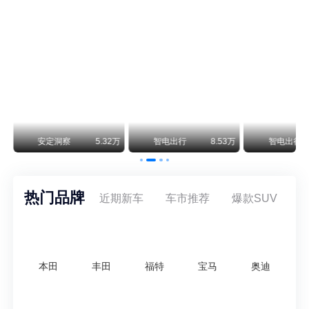
8月5日，上汽集团与通用汽车在上海完成上汽通用合资协议续约，合作周期一次性延长20年至2047年，这场关乎中美汽车标杆合资企业未来二十年走向的重磅签约仪式，备受全行业瞩目。
智电出行
8.53万
智电出行
8.18万
智电出行
热门品牌
近期新车
车市推荐
爆款SUV
本田
丰田
福特
宝马
奥迪