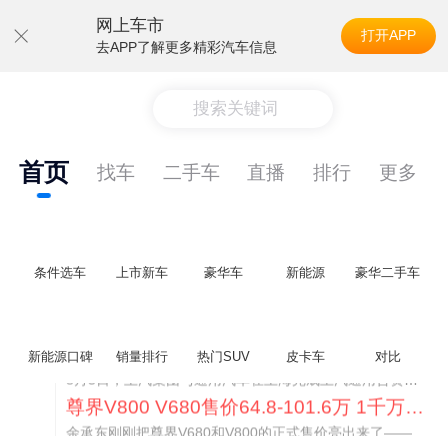
网上车市
打开APP
去APP了解更多精彩汽车信息
搜索关键词
首页
找车
二手车
直播
排行
更多
条件选车
上市新车
豪华车
新能源
豪华二手车
通用CEO缺席签约 3年未踏足中国 释放反常信号
8月5日，上汽集团与通用汽车在上海完成上汽通用合资协议续约，合作周期一次性延长20年至2047年，这场关乎中美汽车标杆合资企业未来二十年走向的重磅签约仪式，备受全行业瞩目。
新能源口碑
销量排行
热门SUV
皮卡车
对比
尊界V800 V680售价64.8-101.6万 1千万内最好的MPV
余承东刚刚把尊界V680和V800的正式售价亮出来了——64.8万起和76.6万起。对比预售时65-90万和80-120万的区间，起售价都往下调了一截，这个信号很明确：尊界想在百万级MPV市场尽快站稳脚跟。
通用CEO缺席签约 3年未踏足中国 释放反常信号