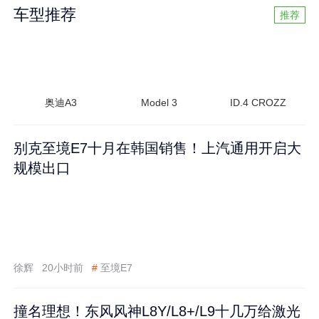
车型推荐
推荐
奥迪A3
Model 3
ID.4 CROZZ
别克至境E7十月在韩国销售！上汽通用开启大
规模出口
徐辉
20小时前
#
至境E7
撞名理想！东风风神L8Y/L8+/L9十几万给激光