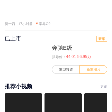
莫一西
17小时前
#
享界G9
已上市
新车
奔驰E级
44.01-56.95万
指导价：
车型频道
新车图片
推荐小视频
更多