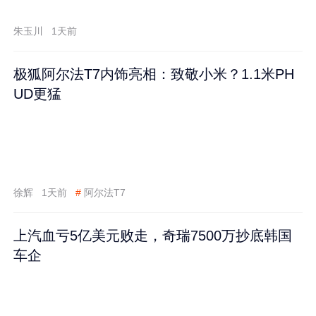
跌60%
朱玉川
1天前
极狐阿尔法T7内饰亮相：致敬小米？1.1米PH
UD更猛
徐辉
1天前
#
阿尔法T7
上汽血亏5亿美元败走，奇瑞7500万抄底韩国
车企