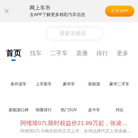
网上车市
打开APP
去APP了解更多精彩汽车信息
搜索关键词
首页
找车
二手车
直播
排行
更多
条件选车
上市新车
豪华车
新能源
豪华二手车
新能源口碑
销量排行
热门SUV
皮卡车
对比
阿维塔07L限时权益价21.99万起，张凌赫成首位车主
阿维塔07L今晚在杭州正式上市，全球品牌代言人张凌赫现场提车，成为这台车的第一位主人。三个版本：Elite纯电版22.99万，Max+后驱纯电版24.99万，Ultra三电机四驱版27.99万。