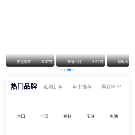
保时捷CEO证实：纯电718将复活！因为奥迪需要
保时捷新任CEO迈克尔·莱特斯最近接受德国《法兰克福汇报》采访，直接给纯电718项目吃了颗定心丸。之前外界传得沸沸扬扬，说这个项目可能推迟甚至取消，现在CEO亲自出面澄清：“关于电动718，我们已经得出结论，将会打造这款车型，因为这是经济上的最佳解决方案，也会是一款非常出色的汽车。”
阿维塔07L限时权益价21.99万起，张凌赫成首位车主
阿维塔07L今晚在杭州正式上市，全球品牌代言人张凌赫现场提车，成为这台车的第一位主人。三个版本：Elite纯电版22.99万，Max+后驱纯电版24.99万，Ultra三电机四驱版27.99万。
万
安定洞察
8.07万
智电出行
8.54万
智电出行
热门品牌
近期新车
车市推荐
爆款SUV
本田
丰田
福特
宝马
奥迪