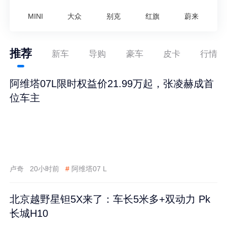
MINI
大众
别克
红旗
蔚来
推荐
新车
导购
豪车
皮卡
行情
阿维塔07L限时权益价21.99万起，张凌赫成首
位车主
卢奇
20小时前
#
阿维塔07 L
北京越野星钽5X来了：车长5米多+双动力 Pk
长城H10