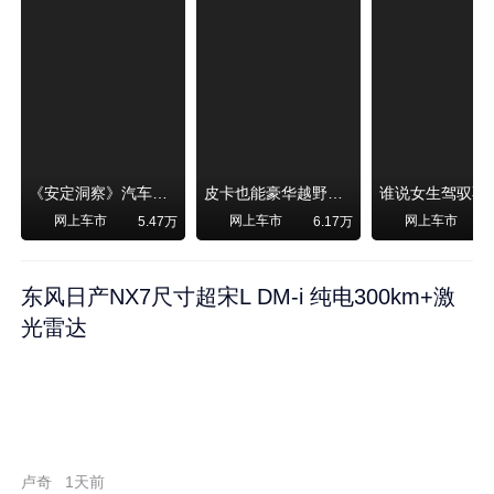
《安定洞察》汽车烧不烧油，和石油安全无关！
皮卡也能豪华越野！纵横F700上市，限时卖29.99万起
网上车市
网上车市
网上车市
5.47万
6.17万
东风日产NX7尺寸超宋L DM-i 纯电300km+激
光雷达
卢奇
1天前