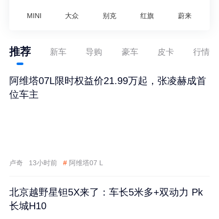
MINI
大众
别克
红旗
蔚来
推荐
新车
导购
豪车
皮卡
行情
阿维塔07L限时权益价21.99万起，张凌赫成首
位车主
卢奇
13小时前
#
阿维塔07 L
北京越野星钽5X来了：车长5米多+双动力 Pk
长城H10