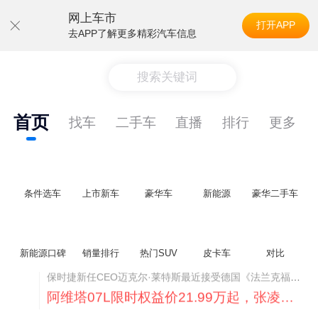
网上车市
打开APP
去APP了解更多精彩汽车信息
搜索关键词
首页
找车
二手车
直播
排行
更多
条件选车
上市新车
豪华车
新能源
豪华二手车
新能源口碑
销量排行
热门SUV
皮卡车
对比
阿维塔07L限时权益价21.99万起，张凌赫成首位车主
阿维塔07L今晚在杭州正式上市，全球品牌代言人张凌赫现场提车，成为这台车的第一位主人。三个版本：Elite纯电版22.99万，Max+后驱纯电版24.99万，Ultra三电机四驱版27.99万。