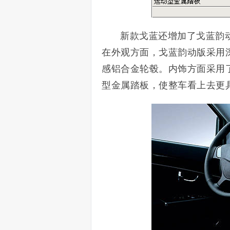
新款戈蓝还增加了戈蓝韵
在外观方面，戈蓝韵动版采用
感铝合金轮毂。内饰方面采用
型金属踏板，使整车看上去更