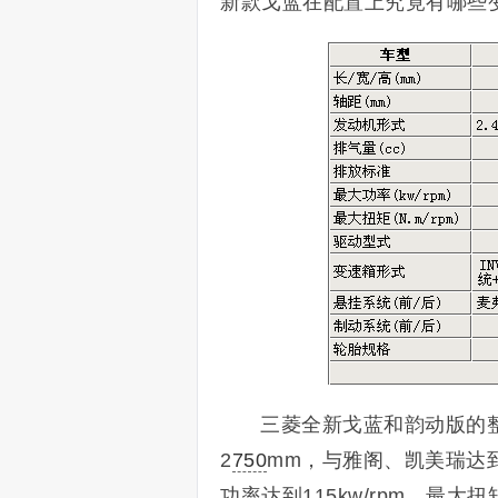
新款戈蓝在配置上究竟有哪些
三菱全新戈蓝和韵动版的整车尺
2
750
mm，与雅阁、凯美瑞达
功率达到115kw/rpm，最大扭矩