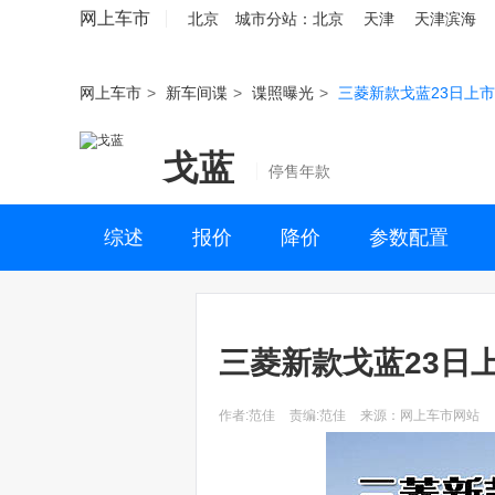
网上车市
北京
城市分站：
北京
天津
天津滨海
网上车市
>
新车间谍
>
谍照曝光
>
三菱新款戈蓝23日上市
戈蓝
停售年款
综述
报价
降价
参数配置
三菱新款戈蓝23日
作者:范佳
责编:范佳
来源：网上车市网站