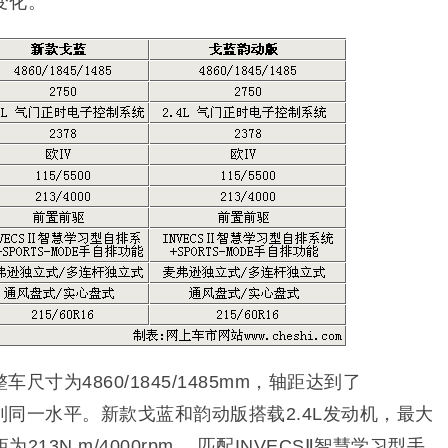
变化。
寸为4860/1845/1485mm，轴距达到了
到同一水平。新款戈蓝和韵动版搭载2.4L发动机，最大
为213N.m/4000rpm.，匹配INVECSⅡ智慧学习型手