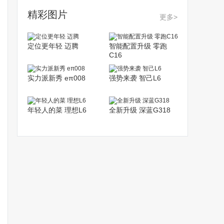
精彩图片
更多>
定位更年轻 迈腾
智能配置升级 零跑
C16
实力派新秀 eπ008
强势来袭 智己L6
年轻人的菜 理想L6
全新升级 深蓝G318