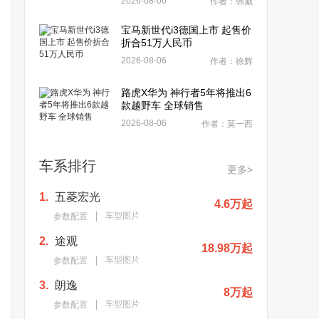
2026-08-06
作者：韩威
宝马新世代i3德国上市 起售价
折合51万人民币
2026-08-06
作者：徐辉
路虎X华为 神行者5年将推出6
款越野车 全球销售
2026-08-06
作者：莫一西
车系排行
更多>
1.
五菱宏光
4.6万起
车型图片
参数配置
2.
途观
18.98万起
车型图片
参数配置
3.
朗逸
8万起
车型图片
参数配置