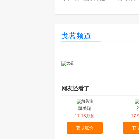
戈蓝频道
网友还看了
凯美瑞
17.18万起
17
获取底价
获