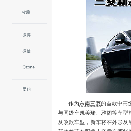
收藏
微博
微信
Qzone
团购
作为
东南三菱
的首款中高
与同级车
凯美瑞
、
雅阁
等
车型
及改款车型，新车将在外形及