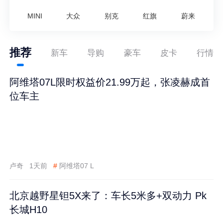
MINI
大众
别克
红旗
蔚来
推荐
新车
导购
豪车
皮卡
行情
阿维塔07L限时权益价21.99万起，张凌赫成首
位车主
卢奇
1天前
#
阿维塔07 L
北京越野星钽5X来了：车长5米多+双动力 Pk
长城H10