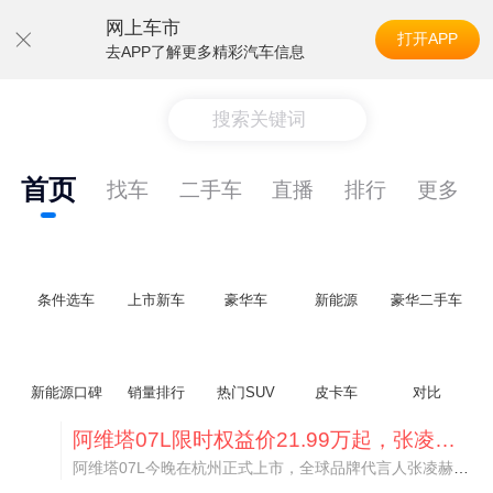
网上车市
打开APP
去APP了解更多精彩汽车信息
搜索关键词
首页
找车
二手车
直播
排行
更多
条件选车
上市新车
豪华车
新能源
豪华二手车
新能源口碑
销量排行
热门SUV
皮卡车
对比
阿维塔07L限时权益价21.99万起，张凌赫成首位车主
阿维塔07L今晚在杭州正式上市，全球品牌代言人张凌赫现场提车，成为这台车的第一位主人。三个版本：Elite纯电版22.99万，Max+后驱纯电版24.99万，Ultra三电机四驱版27.99万。