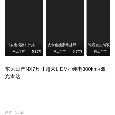
《安定洞察》汽车烧不烧油，和石油安全无关！
皮卡也能豪华越野！纵横F700上市，限时卖29.99万起
网上车市
网上车市
网上车市
5.85万
6.57万
东风日产NX7尺寸超宋L DM-i 纯电300km+激
光雷达
卢奇
1天前