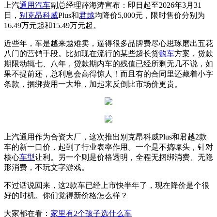
上汽
通用
汽车
副总经理薛海涛宣布：即日起至2026年3月31
日，
别克
昂科威
Plus和
君越
均降价5,000元，限时售价分别为
16.49万元起和15.49万元起。
近些年，车是越来越难卖，逼得很多品牌费尽心思琢磨出五花
八门的营销手段。比如现在流行的某些超长贷
购车
方案，贷款
期限动辄七、八年，贷款期内车的残值已经所剩无几不说，如
果不提前还，总利息会高得惊人！而且有的合同里还藏着小字
条款，捆绑费用一大堆，加起来反倒比市场价更贵。
上汽通用作为合资大厂，这次推出别克昂科威Plus和君越2款
车的新一口价，起到了行业表率作用。一个是不搞噱头，针对
核心
车型
让利。另一个则是价格透明，全程无捆绑消费、无隐
形消费，不玩文字游戏。
不过话说回来，这2款车已经上市快半年了，现在降价是个很
好的时机。你们觉得新价格怎么样？
大家都在看：
家里有2个孩子选什么车