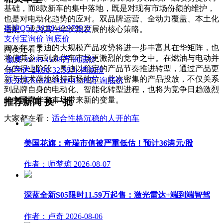
基础，而8款新车的集中落地，既是对现有市场份额的维护，
也是对电动化趋势的应对。双品牌运营、全动力覆盖、本土化
奥迪Q5L
30.98-42.9799万
适配，成为其在华长期发展的核心策略。
支付宝询价
询底价
2026年，奥迪的大规模产品攻势将进一步丰富其在华矩阵，也
网友还看了
将使其参与到豪华车市场更激烈的竞争之中。在燃油与电动并
傲虎
35.98-35.98万
询底价
存的行业阶段，奥迪以稳定的产品节奏推进转型，通过产品更
汉兰达
24.98-32.58万
询底价
新与技术落地维持市场地位。此次密集的产品投放，不仅关系
沃尔沃XC60
39.69-47.49万
询底价
到品牌自身的电动化、智能化转型进程，也将为竞争日趋激烈
的中国豪华车市场带来新的变量。
推荐新闻
换一批
大家都在看：
适合性格沉稳的人开的车
美国花旗：奇瑞市值被严重低估！预计36港元/股
作者：师梦琼
2026-08-07
深蓝全新S05限时11.59万起售：激光雷达+端到端智驾
作者：卢奇
2026-08-06