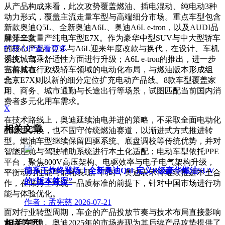
从产品构成来看，此次攻势覆盖燃油、插电混动、纯电动3种
动力形式，覆盖主流走量车型与高端细分市场。重点车型包含
新款奥迪Q5L、全新奥迪A6L、奥迪A6L e-tron，以及AUDI品
牌第二款量产纯电车型E7X。作为豪华中型SUV与中大型轿车
展开全文
的核心产品，Q5L与A6L迎来年度改款与换代，在设计、车机
打开APP查看更多
系统、驾乘舒适性方面进行升级；A6L e-tron的推出，进一步
切换城市
完善其在行政级轿车领域的电动化布局，与燃油版本形成组
当前城市
合；E7X则以新的细分定位扩充电动产品线。8款车型覆盖家
北京
B
用、商务、城市通勤与长途出行等场景，试图匹配当前国内消
费者多元化用车需求。
X
在技术路线上，奥迪延续油电并进的策略，不采取全面电动化
相关文章
的激进切换，也不固守传统燃油赛道，以渐进式方式推进转
型。燃油车型继续保留四驱系统、底盘调校等传统优势，并对
智能座舱与驾驶辅助系统进行本土化适配；电动车型依托PPE
平台，聚焦800V高压架构、电驱效率与电子电气架构升级，
德系王炸终登场！全新奥迪Q5L定义B级豪华燃油SUV
平衡动力性能与能耗表现。同时，奥迪表示将继续推进本土合
的“版本答案”
作，在保持全球统一品质标准的前提下，针对中国市场进行功
能与体验优化。
作者：孟宪慈
2026-07-21
面对行业转型周期，车企的产品投放节奏与技术布局直接影响
相关车型
市场竞争力。奥迪2025年的市场表现为其后续产品攻势提供了