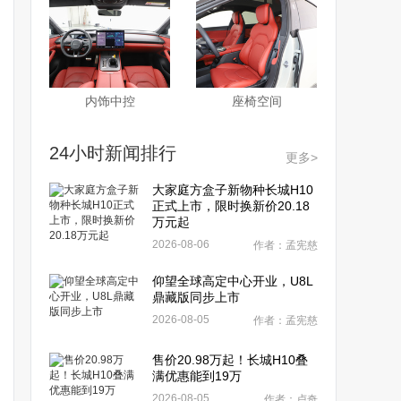
内饰中控
座椅空间
24小时新闻排行
更多>
大家庭方盒子新物种长城H10
正式上市，限时换新价20.18
万元起
2026-08-06
作者：孟宪慈
仰望全球高定中心开业，U8L
鼎藏版同步上市
2026-08-05
作者：孟宪慈
售价20.98万起！长城H10叠
满优惠能到19万
2026-08-05
作者：卢奇