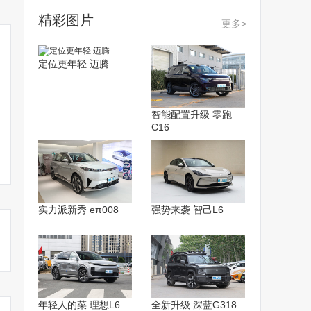
精彩图片
更多>
定位更年轻 迈腾
智能配置升级 零跑
C16
实力派新秀 eπ008
强势来袭 智己L6
年轻人的菜 理想L6
全新升级 深蓝G318