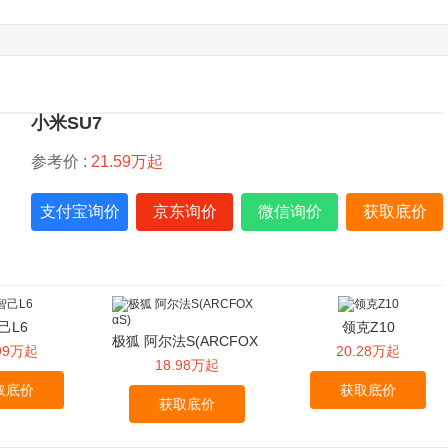
小米SU7
参考价 :
21.59万起
支付宝询价
京东询价
微信询价
获取底价
己L6
领克Z10
极狐 阿尔法S(ARCFOX
.99万起
20.28万起
αS)
18.98万起
取底价
获取底价
获取底价