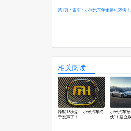
第1页
:
雷军：小米汽车年销超41万辆！新SU7
相关阅读
静默13天后，小米汽车终
小米汽车招
于发声了！
伙”！建立