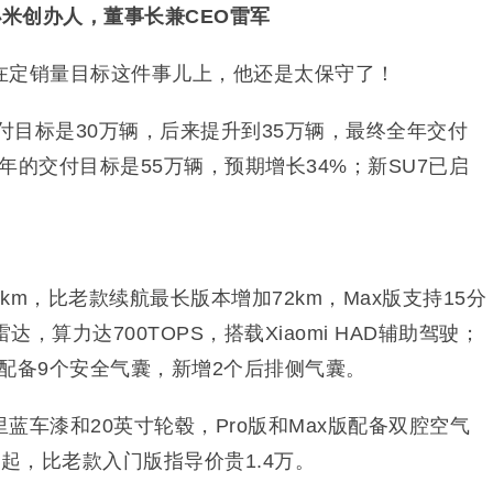
小米创办人，董事长兼CEO雷军
在定销量目标这件事儿上，他还是太保守了！
交付目标是30万辆，后来提升到35万辆，最终全年交付
6年的交付目标是55万辆，预期增长34%；新SU7已启
02km，比老款续航最长版本增加72km，Max版支持15分
达，算力达700TOPS，搭载Xiaomi HAD辅助驾驶；
，配备9个安全气囊，新增2个后排侧气囊。
蓝车漆和20英寸轮毂，Pro版和Max版配备双腔空气
万元起，比老款入门版指导价贵1.4万。