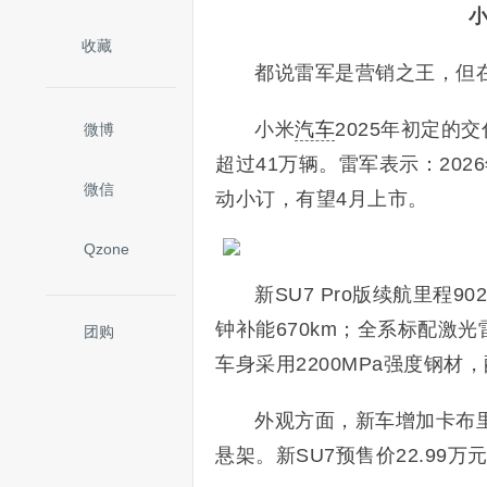
收藏
都说雷军是营销之王，但
小米
汽车
2025年初定的
微博
超过41万辆。雷军表示：202
微信
动小订，有望4月上市。
Qzone
新SU7 Pro版续航里程9
钟补能670km；全系标配激光雷
团购
车身采用2200MPa强度钢材
外观方面，新车增加卡布里
悬架。新SU7预售价22.99