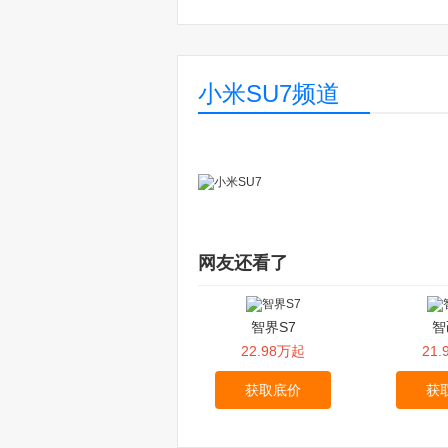
小米SU7频道
网友还看了
智界S7
智
22.98万起
21
获取底价
获