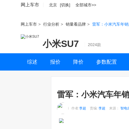
网上车市
北京
[切换]
全部城市>>
网上车市
>
行业分析
>
销量看品牌
>
雷军：小米汽车年销超
小米SU7
2024款
综述
报价
降价
参数配置
雷军：小米汽车年销
作者:
李超
责编:
李超
来源：
智电