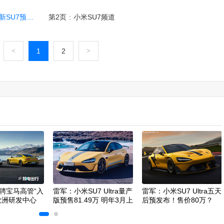
预计4月上市
第2页
:
小米SU7频道
<
1
2
>
聘宝马高管“入
雷军：小米SU7 Ultra量产
雷军：小米SU7 Ultra五天
欧洲研发中心
版预售81.49万 明年3月上
后预发布！售价80万？
市