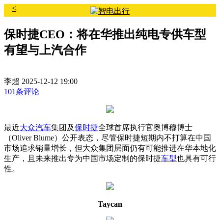
<
保时捷CEO：将在华推出纯电专供车型
有望与上汽合作
李超
2025-12-12 19:00
101条评论
最近
大众
汽车
集团及
保时捷
全球首席执行官奥博穆博士
（Oliver Blume）公开表态，尽管保时捷短期内不打算在中国
市场追求销量增长，但大众集团层面仍有可能推进在华本地化
生产，且未来推出专为中国市场定制的保时捷
车型
也具有可行
性。
Taycan