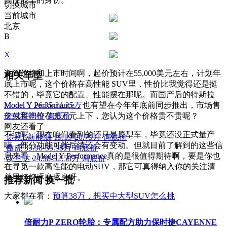
切换城市
当前城市
北京
B
X
说到价格和上市时间啊，起价预计在55,000美元左右，计划年
相关车型
底上市呢，这个价格在高性能 SUV里，性价比我觉得还是挺
不错的，毕竟它的配置、性能摆在那呢。而国产后的特斯拉
Model Y Performance，也有望在今年年底前同步推出，市场售
Model Y
26.35-31.35万
价或将把控在35万元上下，您认为这个价格贵不贵呢？
支付宝询价
询底价
网友还看了
不过呢，现在咱们看到的还只是原型车，毕竟还没正式量产
途观L新能源
19.19-20.79万
询底价
嘛，部分功能可能后续还会有变动。但就目前了解到的这些信
傲虎
35.98-35.98万
询底价
息来看，Model Y Performance真的是很值得期待啊，要是你也
汉兰达
24.98-32.58万
询底价
在寻觅一款高性能的电动SUV，那它可真得纳入你的关注清
单里好好琢磨琢磨呀。
推荐新闻
换一批
大家都在看：
预算38万，想买中大型SUV怎么挑
倍耐力P ZERO轮胎：专属配方助力保时捷CAYENNE