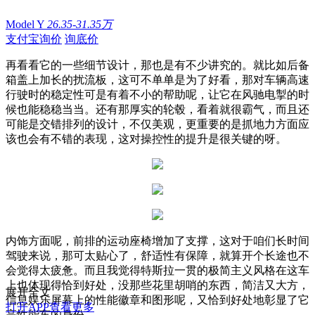
Model Y
26.35-31.35万
支付宝询价
询底价
再看看它的一些细节设计，那也是有不少讲究的。就比如后备
箱盖上加长的扰流板，这可不单单是为了好看，那对车辆高速
行驶时的稳定性可是有着不小的帮助呢，让它在风驰电掣的时
候也能稳稳当当。还有那厚实的轮毂，看着就很霸气，而且还
可能是交错排列的设计，不仅美观，更重要的是抓地力方面应
该也会有不错的表现，这对操控性的提升是很关键的呀。
内饰方面呢，前排的运动座椅增加了支撑，这对于咱们长时间
驾驶来说，那可太贴心了，舒适性有保障，就算开个长途也不
会觉得太疲惫。而且我觉得特斯拉一贯的极简主义风格在这车
上也体现得恰到好处，没那些花里胡哨的东西，简洁又大方，
展开全文
信息娱乐屏幕上的性能徽章和图形呢，又恰到好处地彰显了它
打开APP查看更多
高性能车的身份。