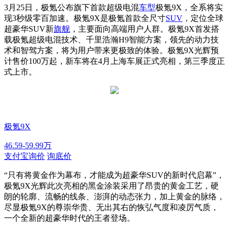
3月25日，极氪公布旗下首款超级电混
车型
极氪9X，全系将实
现3秒级零百加速。极氪9X是极氪首款全尺寸
SUV
，定位全球
超豪华SUV新
旗舰
，主要面向高端用户人群。极氪9X首发搭
载极氪超级电混技术、千里浩瀚H9智能方案，领先的动力技
术和智驾方案，将为用户带来更极致的体验。极氪9X光辉预
计售价100万起，新车将在4月上海车展正式亮相，第三季度正
式上市。
极氪9X
46.59-59.99万
支付宝询价
询底价
“只有将黄金作为幕布，才能成为超豪华SUV的新时代启幕”，
极氪9X光辉此次亮相的黑金涂装采用了昂贵的黄金工艺，硬
朗的轮廓、流畅的线条、澎湃的动态张力，加上黄金的脉络，
尽显极氪9X的尊崇华贵、无出其右的恢弘气度和凌厉气质，
一个全新的超豪华时代的王者登场。