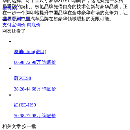
华的选择。对于全尺寸豪华SUV市场而言，这无疑是一次格
局重塑的契机。极氪品牌凭借自身的技术创新与豪华品质，正
极氪9X
在一步一个脚印地提升中国品牌在全球豪华市场的竞争力，让
世界看到中国汽车品牌在超豪华领域崛起的无限可能。
46.59-59.99万
支付宝询价
询底价
网友还看了
奥迪e-tron(进口)
66.98-72.98万
询底价
蔚来ES8
38.28-44.68万
询底价
红旗E-HS9
50.98-77.98万
询底价
相关文章
换一批