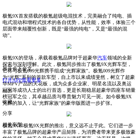
极氪9X首发搭载的极氪超级电混技术，完美融合了纯电、插
电式混动和增程式技术的各自优势，从性能，效率，体验三个
层面带来颠覆性创新，既是“最强的纯电”，又是“最强的混
动”。
极氪9X的登场，承载着极氪品牌对于超豪华
汽车
领域的全新
探索与深刻理解。此次，极氪同步推出了极氪9X光辉车型，
展开余下全文
它将与极氪009光辉携手组成“光辉家族”。极氪009光辉作
为“光辉”系列的首款车型，自上市以来成绩斐然，树立了超豪
打开APP查看更多
华MPV产品的天花板，成为众多企业家、明星名流以及奥运
冠军等成功人士的出行首选，更是长期稳居超豪华四座车销量
8025
榜冠军之位，其卓越品质与尊贵魅力可见一斑。如今极氪9X
收藏
光辉的加入，让“光辉家族”的豪华版图进一步扩张。
分享
相关车型
极氪9X和极氪9X光辉的推出，意义远不止于此。它们进一步
丰富了极氪品牌的超豪华产品矩阵，为消费者带来更多极致豪