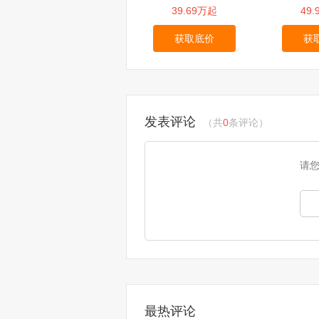
39.69万起
49
获取底价
获
发表评论
（共
0
条评论）
请
最热评论