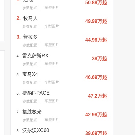
50.88万起
车型图片
参数配置
“越野王者”传奇归来，一
丰田新普拉多量产下线！
丰田新款普
2.
牧马人
汽丰田全新普拉多下线
8月底交付 目标销量1.6万
级全新格栅
49.99万起
辆
车型图片
参数配置
3.
普拉多
44.98万起
车型图片
参数配置
雷克萨斯RX
4.
38万起
车型图片
参数配置
宝马X4
5.
46.69万起
车型图片
参数配置
捷豹F-PACE
6.
47.2万起
车型图片
参数配置
揽胜极光
7.
42.98万起
车型图片
参数配置
沃尔沃XC60
8.
39.69万起