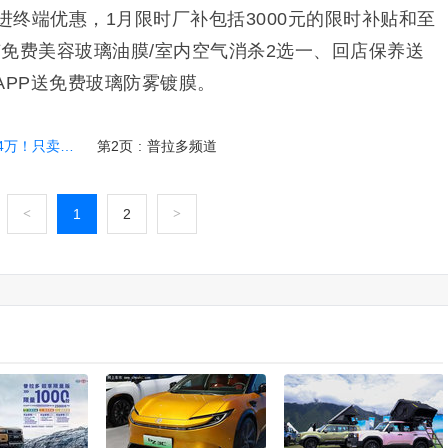
跟进终端优惠，1月限时厂补包括3000元的限时补贴和至
免费美容玻璃油膜/室内空气消杀2选一、回店保养送
APP送免费玻璃防雾镀膜。
7.98万起
第2页
:
普拉多频道
<
1
2
>