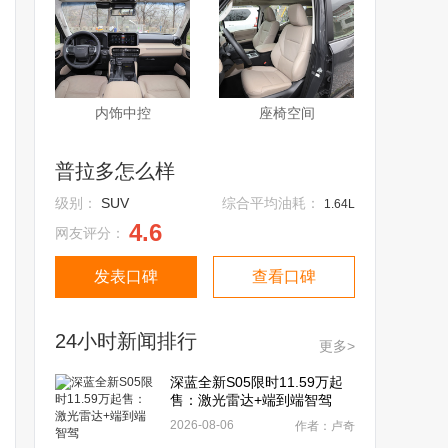
内饰中控
座椅空间
普拉多怎么样
级别：
SUV
综合平均油耗：
1.64L
4.6
网友评分：
发表口碑
查看口碑
24小时新闻排行
更多>
深蓝全新S05限时11.59万起
售：激光雷达+端到端智驾
2026-08-06
作者：卢奇