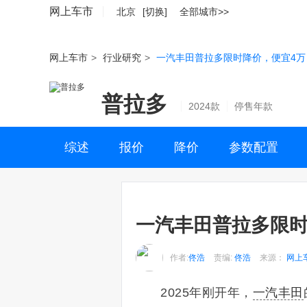
网上车市
北京
[切换]
全部城市>>
网上车市
>
行业研究
>
一汽丰田普拉多限时降价，便宜4万！
普拉多
2024款
停售年款
综述
报价
降价
参数配置
一汽丰田普拉多限时降
作者:
佟浩
责编:
佟浩
来源：
网上
2025年刚开年，
一汽丰田