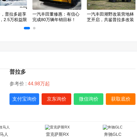
0台，普拉多超享
一汽丰田董修惠：有信心
一汽丰田潮野改装营地林
，2.5万权益限
完成80万辆年销目标！
芝开启，共鉴普拉多改装
文化新纪元
普拉多
参考价 :
44.98万起
支付宝询价
京东询价
微信询价
获取底价
马人
雷克萨斯RX
奔驰GLC