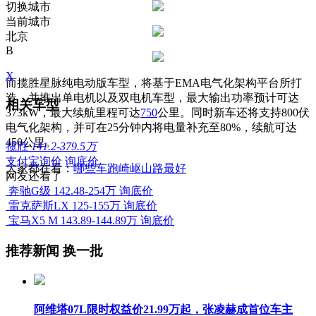
切换城市
当前城市
北京
B
X
而揽胜星脉纯电动版车型，将基于EMA电气化架构平台所打
造，并推出单电机以及双电机车型，最大输出功率预计可达
相关车型
373kW，最大续航里程可达
750
公里。同时新车还将支持800伏
电气化架构，并可在25分钟内将电量补充至80%，续航可达
450公里。
揽胜
141.2-379.5万
支付宝询价
询底价
大家都在看：
哪些车跑崎岖山路最好
网友还看了
奔驰G级
142.48-254万
询底价
雷克萨斯LX
125-155万
询底价
宝马X5 M
143.89-144.89万
询底价
推荐新闻
换一批
阿维塔07L限时权益价21.99万起，张凌赫成首位车主