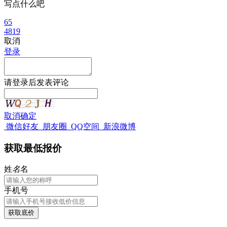
写点什么吧
65
4819
取消
登录
请
登录
后发表评论
取消
确定
微信好友
朋友圈
QQ空间
新浪微博
获取最低报价
姓
名
名
手机号
获取底价