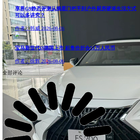
享界G9静态评测从摘星门把手到户外厨房硬派生活方式
可以多讲究？
作者：韩威
2026-08-06
宝马新世代i3德国上市 起售价折合51万人民币
作者：徐辉
2026-08-06
全部评论