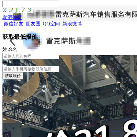
取消
确定
微信好友
朋友圈
QQ空间
新浪微博
获取最低报价
姓
名
名
手机号
获取底价