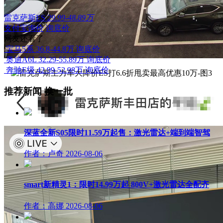
雷克萨斯ES
29.99-48.89万
支付宝询价
询底价
网友还看了
宝马5系
36.8-44.8万
询底价
奥迪A6L
32.29-55.89万
询底价
奔驰E级
42.99-52.98万
询底价
推荐新闻
换一批
深蓝全新S05限时11.59万起售：激光雷达+端到端智驾
作者：卢奇
2026-08-06
smart新精灵1：限时14.99万起 800V+激光雷达全配齐
作者：高娜
2026-08-06