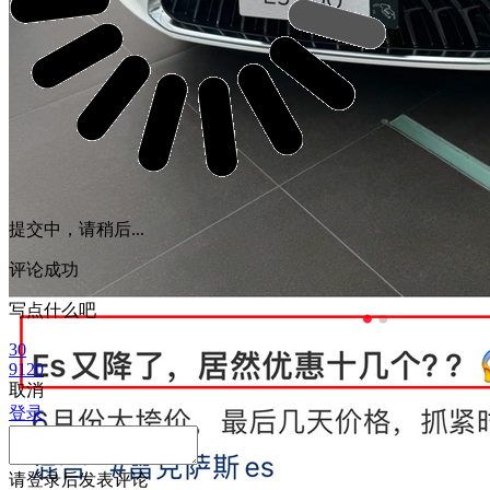
提交中，请稍后...
评论成功
写点什么吧
30
9120
取消
登录
请
登录
后发表评论