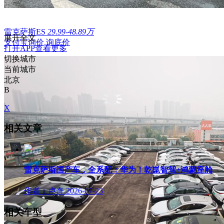
雷克萨斯ES
29.99-48.89万
展开全文
支付宝询价
询底价
打开APP查看更多
切换城市
当前城市
北京
B
X
相关文章
雷克萨斯国产车，全系配：华为！乾崑智驾+鸿蒙座舱
作者：卢奇
2026-07-23
相关车型