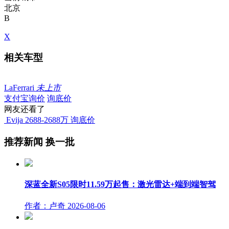
北京
B
X
相关车型
LaFerrari
未上市
支付宝询价
询底价
网友还看了
Evija
2688-2688万
询底价
推荐新闻
换一批
深蓝全新S05限时11.59万起售：激光雷达+端到端智驾
作者：卢奇
2026-08-06