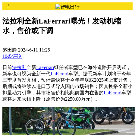
<
法拉利全新LaFerrari曝光！发动机缩
水，售价或下调
盛田肸
2024-6-11 11:25
10条评论
日前
法拉利
全新
LaFerrari
继任者车型已在海外道路开启测试，
新车也可视为全新一代
LaFerrari
车型。据悉新车计划将于今年
三季度首发亮相，预计最快将于今年年底或2025初上市开售，
后期或将继续以进口形式导入国内市场销售；因其换搭全新小
排量动力引擎，其市场售价相比此前国内在售的
LaFerrari
车型
或将迎来大幅下降（原售价为2250.00万元）。