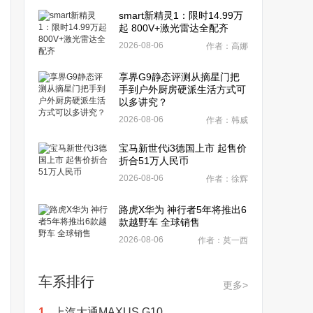
smart新精灵1：限时14.99万
起 800V+激光雷达全配齐
2026-08-06
作者：高娜
享界G9静态评测从摘星门把
手到户外厨房硬派生活方式可
以多讲究？
2026-08-06
作者：韩威
宝马新世代i3德国上市 起售价
折合51万人民币
2026-08-06
作者：徐辉
路虎X华为 神行者5年将推出6
款越野车 全球销售
2026-08-06
作者：莫一西
车系排行
更多>
1.
上汽大通MAXUS G10