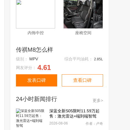
内饰中控
座椅空间
传祺M8怎么样
级别：
MPV
综合平均油耗：
2.85L
4.61
网友评分：
发表口碑
查看口碑
24小时新闻排行
更多>
深蓝全新S05限时11.59万起
售：激光雷达+端到端智驾
2026-08-06
作者：卢奇