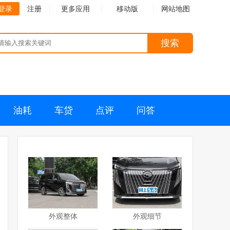
登录
注册
更多应用
移动版
网站地图
搜索
油耗
车贷
点评
问答
外观整体
外观细节