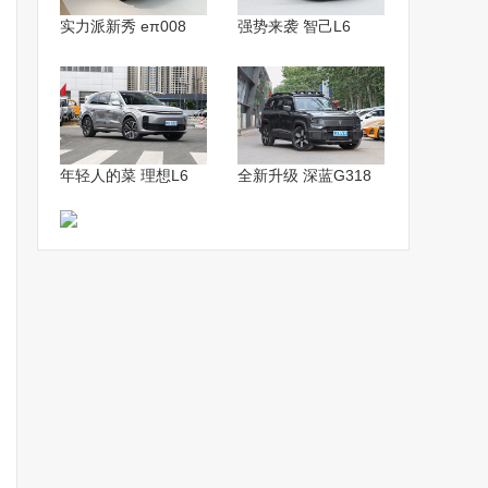
实力派新秀 eπ008
强势来袭 智己L6
年轻人的菜 理想L6
全新升级 深蓝G318