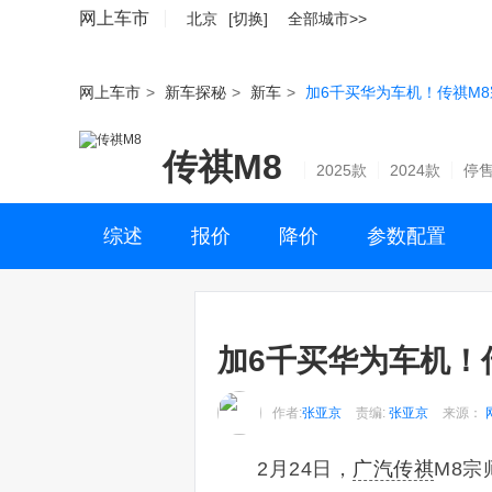
网上车市
北京
[切换]
全部城市>>
网上车市
>
新车探秘
>
新车
>
加6千买华为车机！传祺M8宗
传祺M8
2025款
2024款
停
综述
报价
降价
参数配置
加6千买华为车机！传
作者:
张亚京
责编:
张亚京
来源：
2月24日，
广汽传祺
M8宗