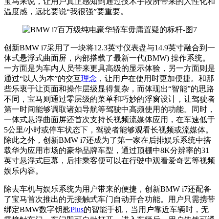
宝马来说，让用户真正感知到通过技术手段所带来的人性化和
温度感，远比要说“我很强”要重要。
创新BMW i7采用了一块将12.3英寸仪表盘与14.9英寸融合到一
体式悬浮式曲面屏，内部搭载了最新一代(BMW) 操作系统。
一方面是为车内人员带来更具高级的显示体验，另一方面则是
通过“以人为本”的交互
理念
，让用户在使用时更加便捷。和那
些乐衷于让页面和操作层级显得复杂，而体现出“智能”的思路
不同，宝马则通过零层级的菜单和巧妙的浮窗设计，让驾驶者
第一时间能够调取诸如导航等驾驶中高频使用的功能。同时，
一体式悬浮曲面屏还首次支持长视频流媒体应用，在车速低于
5公里/小时或停车状态下，驾驶者能够观看长视频或流媒体。
除此之外，创新BMW i7还成为了第一家在后排娱乐系统中搭
载华为应用市场的豪华品牌车型，通过顶棚中8K分辨率的31
英寸悬浮式巨幕，后排乘客便可以在行驶中观看爱奇艺等视频
娱乐内容。
除去车机与娱乐系统为用户带来的便捷，创新BMW i7还配备
了宝马首次推出的无接触式车门自动开合功能。用户只需携带
绑定BMW数字钥匙
Plus
的智能手机，当用户靠近车辆时，无