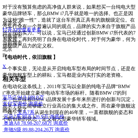
对于没有预算焦虑的高净值人群来说，如果想买一台纯电大型
豪华品牌轿车，那么BMW i7几乎就是唯一的选择。也正是因
为这种“唯一性”，造就了这台车所真正具有的旗舰级定位。在
展开全文
汽车行业有一个普遍认同的观点，品牌的实力来自于旗舰产品
打开APP查看更多
所呈现的实力。可以说，宝马已经通过创新BMW i7所代表的7
切换城市
系家族，再到亮明了自身在电动化时代，对于何为豪华，何为
当前城市
旗舰级产品力的定义权。
北京
B
【电动时代，依旧旗舰 】
X
一个事实是，无论是从开启纯电车型布局的时间节点，还是在
豪华旗舰车型上的耕耘，宝马都是业内实打实的老资格。
相关车型
在电动化这条线上，2011年宝马以全新的纯电子品牌“BMW
i”率先开始建立豪华电动车市场的标杆。随着BMW i7的到
宝马i7
94.9-189.9万
来，也意味着BMW i品牌发展十多年来所进行的创新与沉淀，
支付宝询价
询底价
迎来了真正能够建立行业高位的集大成之作。而在豪华旗舰这
网友还看了
一端，
宝马7系
从诞生到现在的46年里，一直都旗舰的姿态和
宝马7系
80.8-126.9万
询底价
不断创新的状态，定义着大型豪华轿车领域。
奥迪A8
78.98-207.68万
询底价
奔驰S级
89.88-204.26万
询底价