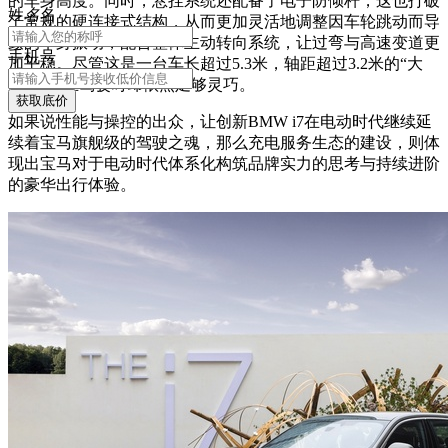
的车身高度。同时，悬挂系统还配备了电子防倾杆，这也打破
姓
名
名
了常规的硬连接式结构，从而更加灵活地调整因车轮跳动而导
致的车身振动，配合整体主动转向系统，让过弯与高速变道更
手机号
加平稳。尽管这是一台车长超过5.3米，轴距超过3.2米的“大
车”，但在驾驶时却依然足够灵巧。
获取底价
如果说性能与操控的出众，让创新BMW i7在电动时代继续延
续着宝马旗舰级的驾驶之魂，那么充电服务生态的建设，则体
现出宝马对于电动时代体系化构筑品牌实力的思考与持续进阶
的豪华出行体验。