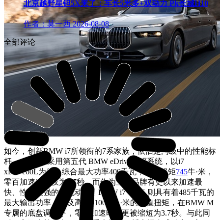
北京越野星钽5X来了：车长5米多+双动力 Pk长城H10
作者：莫一西
2026-08-08
全部评论
如今，创新BMW i7所领衔的7系家族，依旧是同级中的性能标
杆。BMW i7采用第五代 BMW eDrive电驱系统，以i7
xDrive60L为例，综合最大功率400千瓦，峰值扭矩
745
牛·米，
零百加速时间仅为4.7秒。而作为宝马品牌有史以来加速最
快、性能最强的纯电动车，BMW i7 M70L则具有着485千瓦的
最大输出功率，以及高达1100N牛·米的峰值扭矩，在BMW M
专属的底盘调教下，零百加速时间更被缩短为3.7秒。与此同