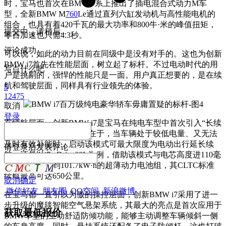
时，宝马也首次在BMW 7系上推出了插电混合式动力M车
型，全新BMW M
760
Le通过直列六缸发动机与高性能电机的
组合，也具有着420千瓦的最大功率和800牛·米的峰值扭矩，
提交中，请稍后...
零百加速也只需4.3秒。
评论成功
可以说，如此的动力目前在同级中是没有对手的。这也为创新
BMW i7首先在性能层面，树立起了标杆。不过电动时代的用
写点什么吧
户是挑剔的，强悍的性能只是一面。用户真正想要的，是在续
航和驾驶层面，同样具有行业领先的体验。
5
12475
取消
登录
在续航层面，创新BMW i7是宝马在纯电车型中首次引入“长续
航模式”的车型。其优势在于，当车辆处于较低电量、又无法
及时有效补能时，启动该模式可最大限度为电动出行延长续
请
登录
后发表评论
航。还是以i7 xDrive60L为例，借助该模式与电芯高度进110毫
米但净容量达到101.7kW·h的超薄动力电池组，其CLTC标准
续航最高可达650公里。
取消
确定
微信好友
朋友圈
QQ空间
新浪微博
在宝马都一直引以为傲的操控层面，创新BMW i7采用了进一
步升级的魔毯智能空气悬架系统，其最大的亮点是首次应用于
获取最低报价
BMW车型的主动舒适防倾功能，能够主动调整车辆倾斜一侧