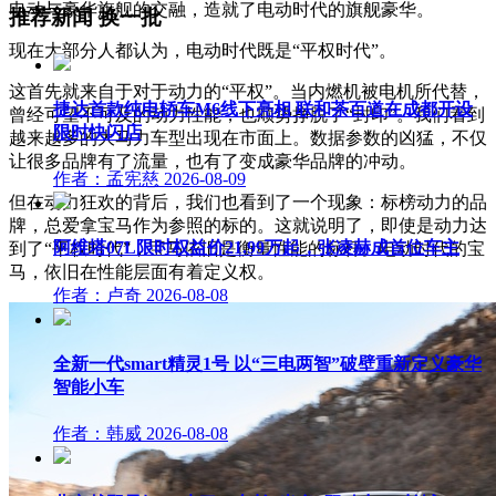
电动与豪华旗舰的交融，造就了电动时代的旗舰豪华。
推荐新闻
换一批
现在大部分人都认为，电动时代既是“平权时代”。
这首先就来自于对于动力的“平权”。当内燃机被电机所代替，
捷达首款纯电轿车M6线下亮相 联和茶百道在成都开设
曾经可望不可及的动力性能，也顺势挣脱了“封印”。我们看到
限时快闪店
越来越多的大马力车型出现在市面上。数据参数的凶猛，不仅
让很多品牌有了流量，也有了变成豪华品牌的冲动。
作者：孟宪慈
2026-08-09
但在动力狂欢的背后，我们也看到了一个现象：标榜动力的品
牌，总爱拿宝马作为参照的标的。这就说明了，即使是动力达
阿维塔07L限时权益价21.99万起，张凌赫成首位车主
到了“平权时代”，宝马依旧是衡量性能的标杆。电动时代的宝
马，依旧在性能层面有着定义权。
作者：卢奇
2026-08-08
全新一代smart精灵1号 以“三电两智”破壁重新定义豪华
智能小车
作者：韩威
2026-08-08