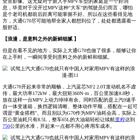
全景影像。这无疑对于新入手MPV车型的家庭是一个好消
息，毕竟对于没开过MPV这种“大车”的驾驶员们而言，哪怕
是个老司机都前后距离可能掌握不好。所以在这些看得见地
方，大通G70尽可能地帮全家人都想到位了，处处都透露着一
股舒适。
【浪漫，是意料之外的新鲜细腻 】
但是在看不见的地方，实际上大通G70也做了很多，能够让你
在上手时，一瞬间享受到意料之外的新鲜和细腻。
大通G70开起来非常的顺畅，上汽蓝芯NF2 2.0T发动机名不虚
传，最大功率172kW，最大扭矩360N·m，百公里加速8.8秒，
放在这样一台MPV上动力绰绰有余。同时匹配的是上汽9速手
自一体变速箱，换挡逻辑清晰、整体动作平顺，搭配在一起可
谓是“黄金搭档”。而且别以为G70作为MPV油耗会高，实际上
百公里油耗只有8.5L，整车65L的大油箱轻松让续航
里程
达到
750
公里的水准，开起来一点都不用心疼用车成本。