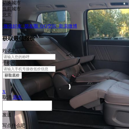
切换城市
当前城市
北京
B
微信好友
朋友圈
QQ空间
新浪微博
获取最低报价
姓
名
名
手机号
获取底价
X
取消
退出
发送
写点什么吧