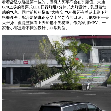
看着舒适永远是第一位的，没有人买车不会在乎颜值。大通
G70上扬的贯穿式LED日行灯组+分体式大灯设计，彰显着动
感的气息。同时前脸的梯形“大嘴”进气格栅还有着从上到下的
格栅渐变，配合两侧真正意义上的导流气口设计，略微有一丢
丢张扬，但是整体看上去却也不失稳重。作为家用MPV，一
家老小都是看不厌的设计，非常到位。