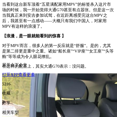
当看到这台新车顶着“五星满配家用MPV”的标签杀入这片市
场的时候，我一开始觉得大通G70甚至有点嚣张。但是这一次
当我真正来到安吉参加试驾，在近距离感受完这台MPV之
后，我甚至有一点感动——大概只有我们中国人，对家用
MPV有这样的浪漫了。
【浪漫，是一眼就能看到的惊喜 】
对于MPV而言，很多人的第一反应就是“舒服”。是的，尤其
是第二排更是重中之重。诸如“船长座”“VIP座”“女王座”“头等
舱”等等成为令人眼花缭乱。
展开余下全文
在这样的配置上，其实大通G70表示：没问题。
打开APP查看更多
5216
收藏
分享
相关车型