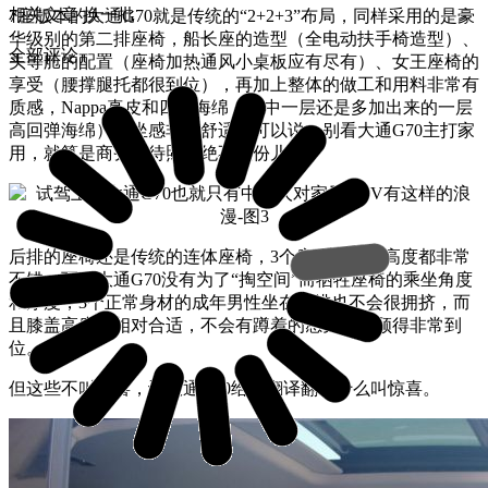
相关文章
换一批
7座版本的大通G70就是传统的“2+2+3”布局，同样采用的是豪
华级别的第二排座椅，船长座的造型（全电动扶手椅造型）、
全部评论
头等舱的配置（座椅加热通风小桌板应有尽有）、女王座椅的
享受（腰撑腿托都很到位），再加上整体的做工和用料非常有
质感，Nappa真皮和四层海绵（其中一层还是多加出来的一层
高回弹海绵）的坐感非常舒适。可以说，别看大通G70主打家
用，就算是商务接待照样绝不跌份儿。
后排的座椅还是传统的连体座椅，3个座位宽度和高度都非常
不错，而且大通G70没有为了“掏空间”而牺牲座椅的乘坐角度
和厚度，3个正常身材的成年男性坐在后排也不会很拥挤，而
且膝盖高度也相对合适，不会有蹲着的感觉，照顾得非常到
位。
但这些不叫惊喜，让大通G70给你翻译翻译什么叫惊喜。