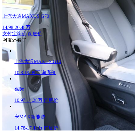
上汽大通MAXUS G70
14.98-20.48万
支付宝询价
询底价
网友还看了
上汽大通MAXUS G10
10.8-19.08万
询底价
嘉际
10.97-14.28万
询底价
宋MAX新能源
14.78-17.48万
询底价