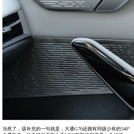
当然了，该补充的一句就是，大通G70还拥有同级少有的540°