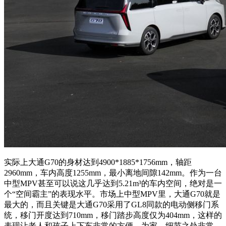
实际上大通G70的身材达到4900*1885*1756mm，轴距
2960mm，车内高度1255mm，最小离地间隙142mm。作为一台
中型MPV甚至可以说这几乎达到5.21m³的车内空间，绝对是一
个“空间霸主”的表现水平。市场上中型MPV里，大通G70就是
最大的，而且关键是大通G70采用了GL8同款的电动侧移门系
统，移门开度达到710mm，移门踏步高度仅为404mm，这样的
表现让老人和孩子上下车非常的方便。为家，细节之处非常