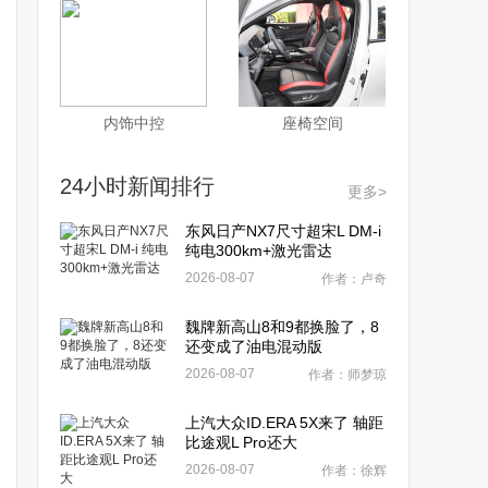
内饰中控
座椅空间
24小时新闻排行
更多>
东风日产NX7尺寸超宋L DM-i
纯电300km+激光雷达
2026-08-07
作者：卢奇
魏牌新高山8和9都换脸了，8
还变成了油电混动版
2026-08-07
作者：师梦琼
上汽大众ID.ERA 5X来了 轴距
比途观L Pro还大
2026-08-07
作者：徐辉