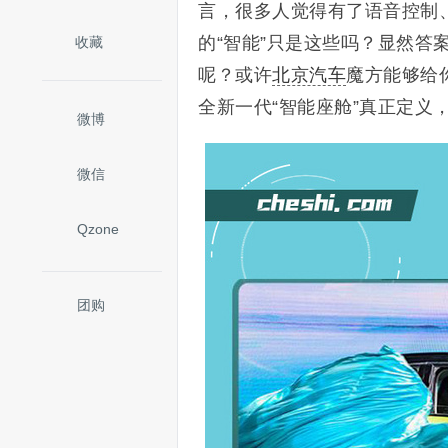
言，很多人觉得有了语音控制
的“智能”只是这些吗？显然
收藏
呢？或许
北京汽车
魔方能够给
全新一代“智能座舱”真正定义
微博
微信
Qzone
团购