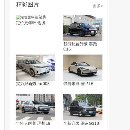
精彩图片
更多>
定位更年轻 迈腾
智能配置升级 零跑
C16
实力派新秀 eπ008
强势来袭 智己L6
年轻人的菜 理想L6
全新升级 深蓝G318