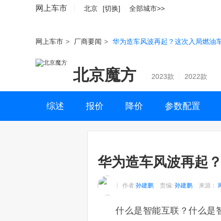
网上车市
北京
[切换]
全部城市>>
网上车市
>
厂商要闻
>
华为造车风波再起？这次入局燃油
北京魔方
2023款
2022款
综述
报价
降价
参数配置
华为造车风波再起
作者:
孙建鹏
责编:
孙建鹏
来源：
什么是智能互联？什么是