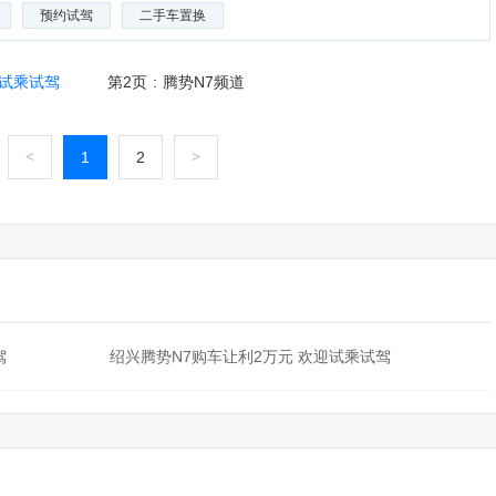
预约试驾
二手车置换
迎试乘试驾
第2页
:
腾势N7频道
<
1
2
>
·
驾
绍兴腾势N7购车让利2万元 欢迎试乘试驾