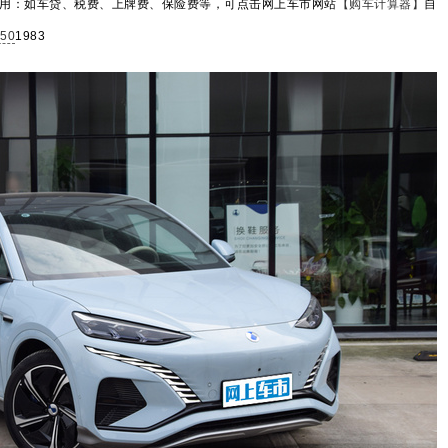
用：如车贷、税费、上牌费、保险费等，可点击网上车市网站
【购车计算器】
自
50
1983