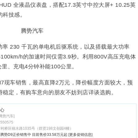
HUD 全液晶仪表盘，搭配17.3英寸中控大屏+ 10.25英
的科技感。
率 230 千瓦的单电机后驱系统，以及搭载最大功率
100km/h的加速时间仅需3.9秒。利用800V高压充电体
公里、充电4分钟补能100公里。
N7现车销售，最高直降2万元，降价幅度方面较大，预
持稳定，有购车意向的朋友不妨到店详谈选购。
心
腾势汽车]
7550575
柯桥区镜水路1035号（群贤198文创园4幢）
腾势D9正价销售中 目前售价33.58万元起
[更多促销信息]