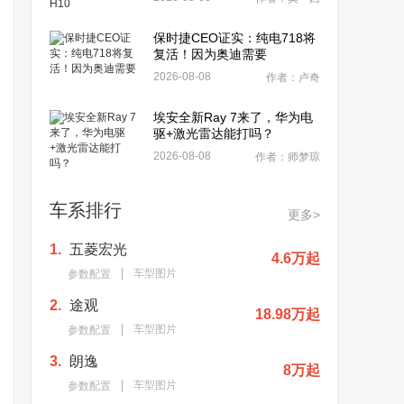
保时捷CEO证实：纯电718将
复活！因为奥迪需要
2026-08-08
作者：卢奇
埃安全新Ray 7来了，华为电
驱+激光雷达能打吗？
2026-08-08
作者：师梦琼
车系排行
更多>
1.
五菱宏光
4.6万起
车型图片
参数配置
2.
途观
18.98万起
车型图片
参数配置
3.
朗逸
8万起
车型图片
参数配置