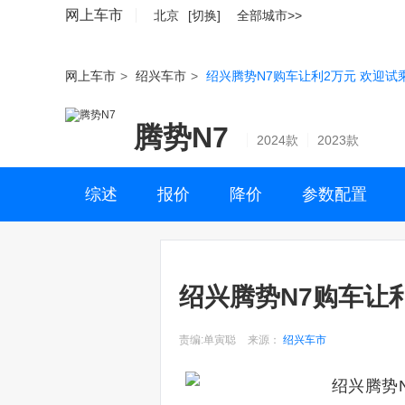
网上车市
北京
[切换]
全部城市>>
网上车市
>
绍兴车市
>
绍兴腾势N7购车让利2万元 欢迎试
腾势N7
2024款
2023款
综述
报价
降价
参数配置
绍兴腾势N7购车让
责编:单寅聪
来源：
绍兴车市