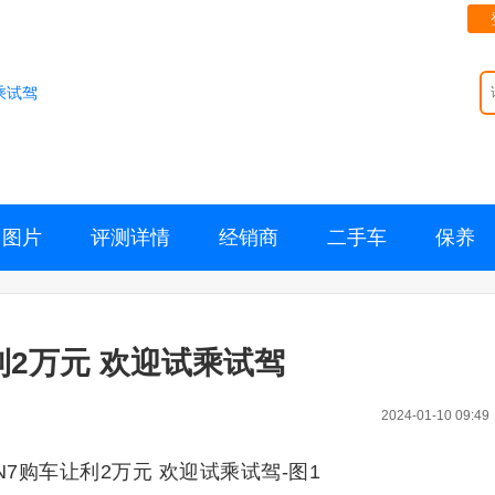
乘试驾
图片
评测详情
经销商
二手车
保养
利2万元 欢迎试乘试驾
2024-01-10 09:49