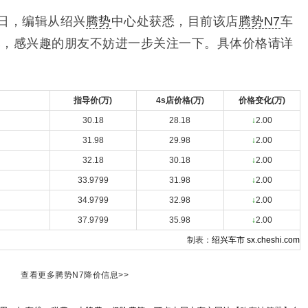
日，编辑从绍兴
腾势
中心处获悉，目前该店
腾势N7
车
元，感兴趣的朋友不妨进一步关注一下。具体价格请详
指导价(万)
4s店价格(万)
价格变化(万)
30.18
28.18
↓
2.00
31.98
29.98
↓
2.00
32.18
30.18
↓
2.00
33.9799
31.98
↓
2.00
34.9799
32.98
↓
2.00
37.9799
35.98
↓
2.00
制表：
绍兴车市
sx.cheshi.com
查看更多腾势N7降价信息>>