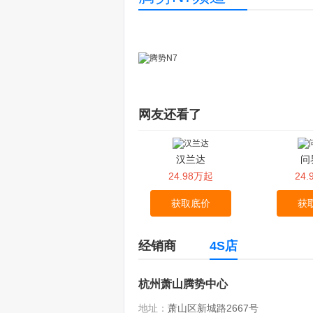
网友还看了
汉兰达
问
24.98万起
24
获取底价
获
经销商
4S店
杭州萧山腾势中心
地址：
萧山区新城路2667号