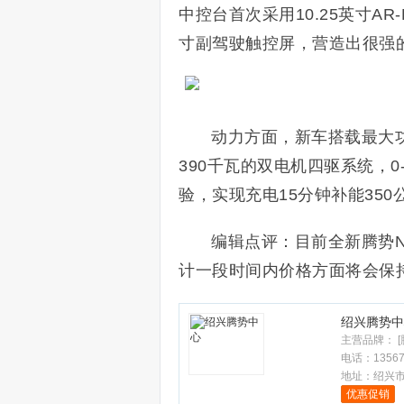
中控台首次采用10.25英寸AR-
寸副驾驶触控屏，营造出很强
动力方面，新车搭载最大功
390千瓦的双电机四驱系统，0-
验，实现充电15分钟补能350
编辑点评：目前全新腾势
计一段时间内价格方面将会保
绍兴腾势中
主营品牌： [
电话：
1356
地址：
绍兴市
优惠促销