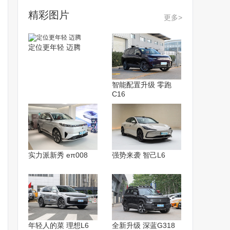
精彩图片
更多>
定位更年轻 迈腾
智能配置升级 零跑
C16
实力派新秀 eπ008
强势来袭 智己L6
年轻人的菜 理想L6
全新升级 深蓝G318