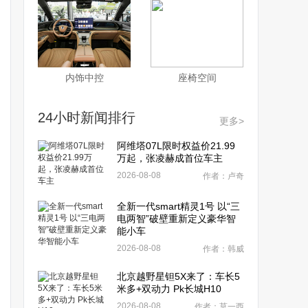
内饰中控
座椅空间
24小时新闻排行
更多>
阿维塔07L限时权益价21.99
万起，张凌赫成首位车主
2026-08-08
作者：卢奇
全新一代smart精灵1号 以“三
电两智”破壁重新定义豪华智
能小车
2026-08-08
作者：韩威
北京越野星钽5X来了：车长5
米多+双动力 Pk长城H10
2026-08-08
作者：莫一西