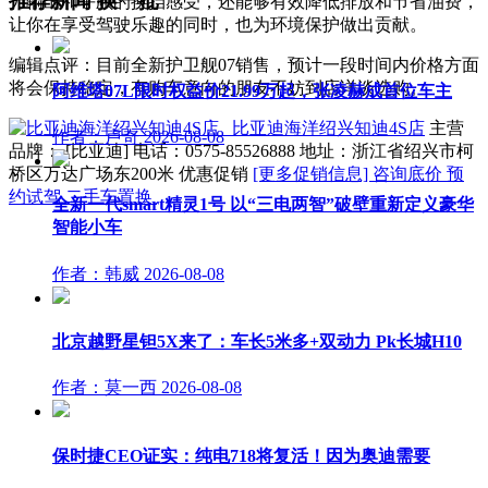
推荐新闻
换一批
力输出和平顺的换挡感受，还能够有效降低排放和节省油费，
让你在享受驾驶乐趣的同时，也为环境保护做出贡献。
编辑点评：目前全新护卫舰07销售，预计一段时间内价格方面
将会保持稳定，有购车意向的朋友不妨到店详谈选购。
阿维塔07L限时权益价21.99万起，张凌赫成首位车主
比亚迪海洋绍兴知迪4S店
主营
作者：卢奇
2026-08-08
品牌： [比亚迪] 电话：
0575-85526888
地址：
浙江省绍兴市柯
桥区万达广场东200米
优惠促销
[更多促销信息]
咨询底价
预
约试驾
二手车置换
全新一代smart精灵1号 以“三电两智”破壁重新定义豪华
智能小车
作者：韩威
2026-08-08
北京越野星钽5X来了：车长5米多+双动力 Pk长城H10
作者：莫一西
2026-08-08
保时捷CEO证实：纯电718将复活！因为奥迪需要