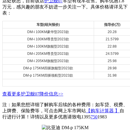
店处获悉，目前该店
护卫舰07
车型有现车在售。购车优惠1.8
万元，感兴趣的朋友不妨进一步关注一下。具体价格请详见下
表：
车型(绍兴报价)
指导价(万)
DM-i 100KM豪华型2023款
20.28
DM-i 100KM尊贵型2023款
21.5799
DM-i 100KM旗舰型2023款
22.88
DM-i 205KM尊贵型2023款
24.5799
DM-i 205KM旗舰型2023款
25.98
DM-p 175KM四驱旗舰型2023款
28.98
DM-p 175KM四驱领航型2023款
31.98
查看更多护卫舰07降价信息>>
注：如果您想详细了解购车后续的各种费用：如车贷、税费、
上牌费、保险费等，可点击网上车市网站
【购车计算器 】
自
行进行计算！详情以及更多优惠请致电1395
750
1983