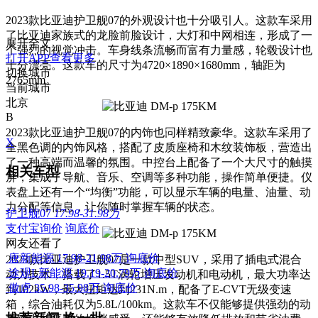
2023款比亚迪护卫舰07的外观设计也十分吸引人。这款车采用
了比亚迪家族式的龙脸前脸设计，大灯和中网相连，形成了一
展开全文
个强烈的视觉冲击。车身线条流畅而富有力量感，轮毂设计也
打开APP查看更多
十分漂亮。这款车的尺寸为4720×1890×1680mm，轴距为
切换城市
2765mm。
当前城市
北京
B
2023款比亚迪护卫舰07的内饰也同样精致豪华。这款车采用了
X
全黑色调的内饰风格，搭配了皮质座椅和木纹装饰板，营造出
了一种高端而温馨的氛围。中控台上配备了一个大尺寸的触摸
相关车型
屏，集成了导航、音乐、空调等多种功能，操作简单便捷。仪
表盘上还有一个“均衡”功能，可以显示车辆的电量、油量、动
力分配等信息，让你随时掌握车辆的状态。
护卫舰07
17.98-31.98万
支付宝询价
询底价
网友还看了
唐新能源
17.98-21.98万
询底价
2023款比亚迪护卫舰07是一款中型SUV，采用了插电式混合
途观L新能源
19.19-20.79万
询底价
动力技术，搭载了1.5T涡轮增压发动机和电动机，最大功率达
傲虎
35.98-35.98万
询底价
到102kW，最大扭矩达到231N.m，配备了E-CVT无级变速
箱，综合油耗仅为5.8L/100km。这款车不仅能够提供强劲的动