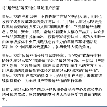
将“超舒适”落实到位 满足用户所需
星纪元ES自亮相以来，不仅收获了市场的热烈反响，同时也
收获了诸多权威媒体的关注与认可。1月5日，星纪元ES更是
以黑马新秀的超强实力入围“车圈奥斯卡”。它凭借超舒适理
念，空间、安全、能耗、舒适和智能五大核心产品力，从众多
一线品牌车型中脱颖而出，获得专家评委认可，成功入围唯一
由国家级媒体中央广播电视总台主办的年度汽车评选活动——
第四届《中国汽车风云盛典》，参与最终大奖的角逐。
星纪元ES定位超舒适长续航智能轿车，而“尔滨”式花样宠粉
恰好为星纪元式的“超舒适”给出了最好的诠释。一切以用户需
求为导向，将超舒适的用车理念渗透在用车生活的方方面面。
用户真切的超舒适驾乘体验才是星纪元ES追求的“超舒适”。
星纪元ES在用户需求的指引下，始终想用户所想，未来将继
续保持初心，为全球用户带来超舒适的出行体验！
目前，星纪元ES的全国200+销售服务商品牌中心及体验中心
均可预约试驾，感兴趣的朋友可进店亲身感受“超舒适”的魅
力。