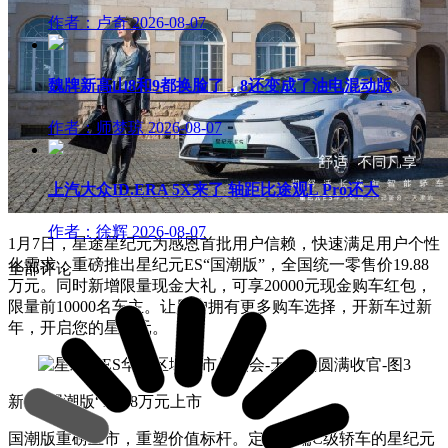
作者：卢奇
2026-08-07
魏牌新高山8和9都换脸了，8还变成了油电混动版
作者：师梦琼
2026-08-07
上汽大众ID.ERA 5X来了 轴距比途观L Pro还大
作者：徐辉
2026-08-07
1月7日，星途星纪元为感恩首批用户信赖，快速满足用户个性
化需求，重磅推出星纪元ES“国潮版”，全国统一零售价19.88
全部评论
万元。同时新增限量现金大礼，可享20000元现金购车红包，
限量前10000名车主。让用户拥有更多购车选择，开新车过新
年，开启您的星纪元。
新增”国潮版“19.88万元上市
国潮版重磅上市，重塑价值标杆。定位高端C级轿车的星纪元