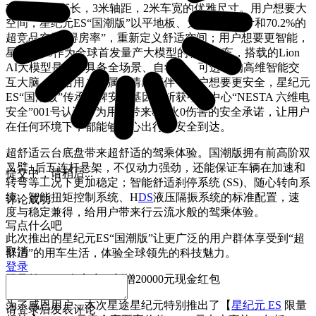
ES拥有5米车长，3米轴距，2米车宽的优雅尺寸。用户想要大
空间，星纪元ES“国潮版”以平地板、大进深的设计和70.2%的
超竞品空间“得房率”，重新定义舒适空间；用户想要更智能，
星纪元ES作为全球首发量产大模型的智能轿车，搭载的Lion
AI大模型是一个具备全场景、自学习、可进化的高维智能交
互大脑，带给用户专属的情感陪伴；用户想要更安全，星纪元
ES“国潮版”传承品牌安全基因，斩获中汽中心“NESTA 六维电
安全”001号认证，为用户带来0起火0伤害的安全承诺，让用户
在任何环境下，都能够安心出行、安全到达。
超舒适云台底盘带来超舒适的驾乘体验。国潮版拥有前高阶双
叉臂+后五连杆悬架，不仅动力强劲，还能保证车辆在加速和
提交中，请稍后...
转弯等工况下更加稳定；智能舒适刹停系统 (SS)、随心转向系
统、智能扭矩控制系统、H
DS
液压隔振系统的标准配置，速
评论成功
度与稳定兼得，给用户带来行云流水般的驾乘体验。
写点什么吧
此次推出的星纪元ES“国潮版”让更广泛的用户群体享受到“超
取消
舒适”的用车生活，体验全球领先的科技魅力。
登录
限量前10000名客户，新增20000元现金红包
为了感恩用户，本次星途星纪元特别推出了【
星纪元 ES
限量
请
登录
后发表评论