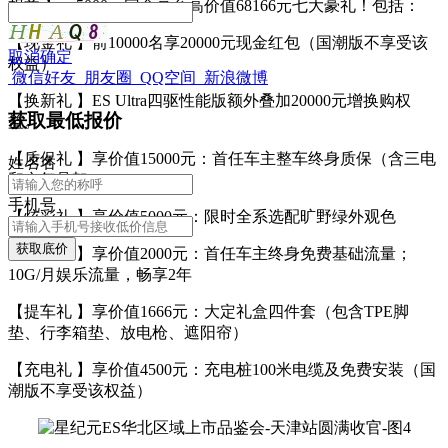
权益 】，5000元定金享至高价值68166元七大豪礼！包括：
【现金礼 】前10000名享20000元现金红包（国潮版不享受该
取消
确定
权益）
微信好友
朋友圈
QQ空间
新浪微博
【换新礼 】ES Ultra四驱性能版额外叠加20000元增换购权
获取最低报价
益。
【质保礼 】享价值15000元：首任车主整车终身质保（含三电
姓
名
名
和空气悬架）
手机号
【炫彩礼 】享价值5000元：限时全系选配旷野绿外观色
获取底价
【流量礼 】享价值2000元：首任车主终身免费基础流量；
10G/月娱乐流量，畅享2年
【提车礼 】享价值1666元：大定礼盒四件套（包含TPE脚
垫、行李箱垫、放电枪、遮阳帘）
【充电礼 】享价值4500元：充电桩100米电缆及免费安装（国
潮版不享受该权益）