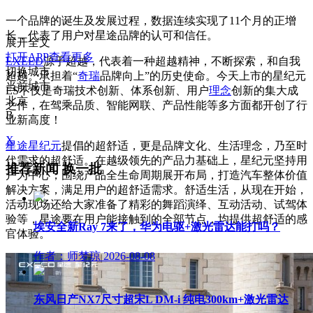
一个品牌的诞生及发展过程，数据连续实现了11个月的正增
长，代表了用户对星途品牌的认可和信任。
展开全文
打开APP查看更多
EXEED
源于超越，代表着一种超越精神，不断探索，和自我
切换城市
超越。承担着“
奇瑞
品牌向上”的历史使命。今天上市的星纪元
当前城市
ES不仅是奇瑞技术创新、体系创新、用户
理念
创新的集大成
北京
之作，在驾乘品质、智能网联、产品性能等多方面都开创了行
B
业新高度！
X
星途星纪元
提倡的超舒适，更是品牌文化、生活理念，乃至时
代需求的超舒适。在越级领先的产品力基础上，星纪元坚持用
推荐新闻
换一批
户为中心，围绕产品全生命周期展开布局，打造汽车整体价值
解决方案，满足用户的超舒适需求。舒适生活，从现在开始，
活动现场还给大家准备了精彩的舞蹈演绎、互动活动、试驾体
验等，星途要在用户能接触到的全部节点，均提供超舒适的感
埃安全新Ray 7来了，华为电驱+激光雷达能打吗？
官体验。
作者：师梦琼
2026-08-08
东风日产NX7尺寸超宋L DM-i 纯电300km+激光雷达