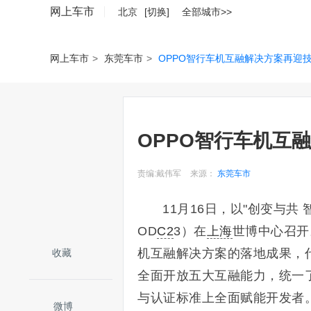
网上车市
北京
[切换]
全部城市>>
网上车市
>
东莞车市
>
OPPO智行车机互融解决方案再迎
OPPO智行车机互
责编:戴伟军
来源：
东莞车市
11月16日，以"创变与共 
OD
C2
3）在
上海
世博中心召开
机互融解决方案的落地成果，代
收藏
全面开放五大互融能力，统一
与认证标准上全面赋能开发者
微博