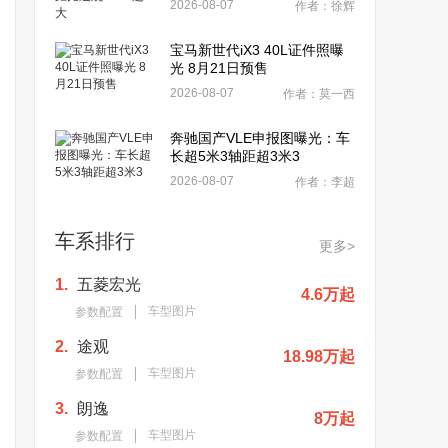
2026-08-07
作者：徐辉
宝马新世代iX3 40L证件照曝
光 8月21日预售
2026-08-07
作者：莫一西
奔驰国产VLE申报图曝光：车
长超5米3轴距超3米3
2026-08-07
作者：李超
车系排行
更多>
1.
五菱宏光
4.6万起
车型图片
参数配置
2.
途观
18.98万起
车型图片
参数配置
3.
朗逸
8万起
车型图片
参数配置