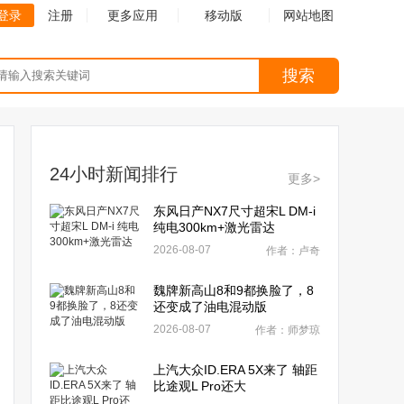
登录
注册
更多应用
移动版
网站地图
搜索
24小时新闻排行
更多>
东风日产NX7尺寸超宋L DM-i
纯电300km+激光雷达
2026-08-07
作者：卢奇
魏牌新高山8和9都换脸了，8
还变成了油电混动版
2026-08-07
作者：师梦琼
上汽大众ID.ERA 5X来了 轴距
比途观L Pro还大