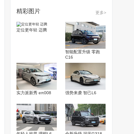
精彩图片
更多>
定位更年轻 迈腾
智能配置升级 零跑
C16
实力派新秀 eπ008
强势来袭 智己L6
年轻人的菜 理想L6
全新升级 深蓝G318