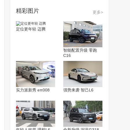
精彩图片
更多>
定位更年轻 迈腾
智能配置升级 零跑
C16
实力派新秀 eπ008
强势来袭 智己L6
年轻人的菜 理想L6
全新升级 深蓝G318