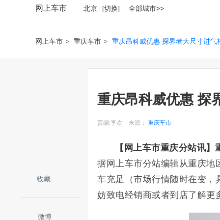
网上车市
北京
[切换]
全部城市>>
网上车市
>
重庆车市
>
重庆昂科威优惠 探界者大尺寸进气
重庆昂科威优惠 探
责编:李欢
来源：
重庆车市
【网上车市重庆分站讯】
据网上车市分站编辑从重庆地
车充足（市场行情随时在变，
收藏
妨致电经销商或者到店了解更
微博