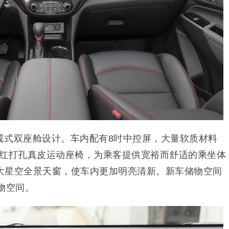
翼式双座舱设计。车内配有8吋中控屏，大量软质材料
耀红打孔真皮运动座椅，为乘客提供宽裕而舒适的乘坐体
大星空全景天窗，使车内更加明亮清新。新车储物空间
物空间。