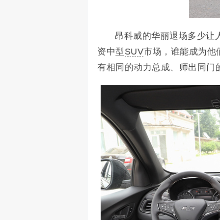
昂科威的华丽退场多少让
资中型
SUV
市场，谁能成为他
有相同的动力总成、师出同门