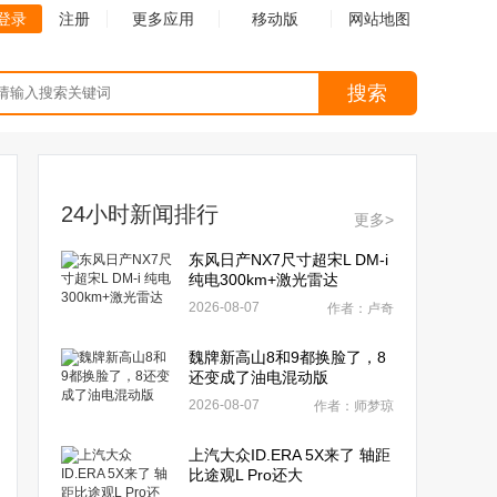
登录
注册
更多应用
移动版
网站地图
搜索
24小时新闻排行
更多>
东风日产NX7尺寸超宋L DM-i
纯电300km+激光雷达
2026-08-07
作者：卢奇
魏牌新高山8和9都换脸了，8
还变成了油电混动版
2026-08-07
作者：师梦琼
上汽大众ID.ERA 5X来了 轴距
比途观L Pro还大