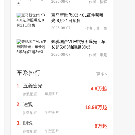
2026-08-07
作者：徐辉
宝马新世代iX3 40L证件照曝
光 8月21日预售
2026-08-07
作者：莫一西
奔驰国产VLE申报图曝光：车
长超5米3轴距超3米3
2026-08-07
作者：李超
车系排行
更多>
1.
五菱宏光
4.6万起
车型图片
参数配置
2.
途观
18.98万起
车型图片
参数配置
3.
朗逸
8万起
车型图片
参数配置