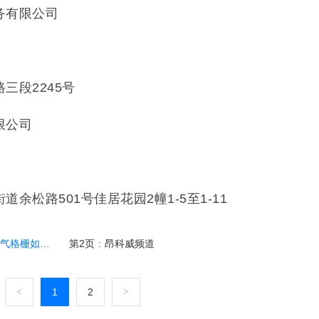
务有限公司
6
三段2245号
限公司
余松路501号佳居花园2幢1-5至1-11
格栅如盾牌
第2页
:
昂科威频道
<
1
2
>