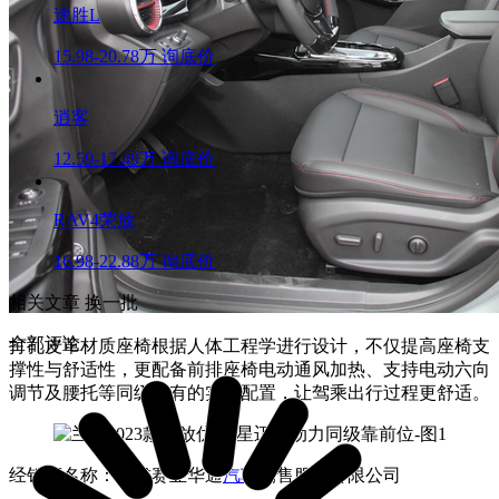
途胜L
15.98-20.78万
询底价
逍客
12.59-17.49万
询底价
RAV4荣放
16.98-22.88万
询底价
相关文章
换一批
全部评论
打孔皮革材质座椅根据人体工程学进行设计，不仅提高座椅支
撑性与舒适性，更配备前排座椅电动通风加热、支持电动六向
调节及腰托等同级少有的实用配置，让驾乘出行过程更舒适。
经销商名称：甘肃赛亚华通
汽车
销售服务有限公司