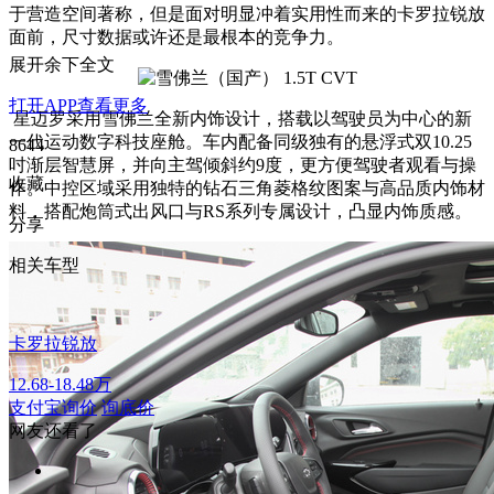
于营造空间著称，但是面对明显冲着实用性而来的卡罗拉锐放
面前，尺寸数据或许还是最根本的竞争力。
展开余下全文
打开APP查看更多
星迈罗采用雪佛兰全新内饰设计，搭载以驾驶员为中心的新
一代运动数字科技座舱。车内配备同级独有的悬浮式双10.25
8644
吋渐层智慧屏，并向主驾倾斜约9度，更方便驾驶者观看与操
收藏
作。中控区域采用独特的钻石三角菱格纹图案与高品质内饰材
料，搭配炮筒式出风口与RS系列专属设计，凸显内饰质感。
分享
相关车型
卡罗拉锐放
12.68-18.48万
支付宝询价
询底价
网友还看了