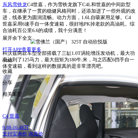
东风雪铁龙
C4世嘉，作为雪铁龙旗下C4L和世嘉的中间款型
车，在继承了一贯的稳健风格同时，还添加进了一些外观的改
进，线条更为圆润流畅。动力方面，1.6L自吸家用足够。C4
世嘉采用6速手自一体变速箱，很好地PK掉老款的高油耗。综
合油耗百公里6.6的成绩，我十分满意！
展开余下全文
打开APP查看更多
科沃兹两款车型全部搭载了三缸1.0T涡轮增压发动机，最大功
率达到了125马力，最大扭矩为180牛.米，与之匹配6挡手自一
6488
体变速箱，看到这样的数据真的是非常漂亮吧。
收藏
分享
相关车型
C4 世嘉
9.88-16.48万
支付宝询价
询底价