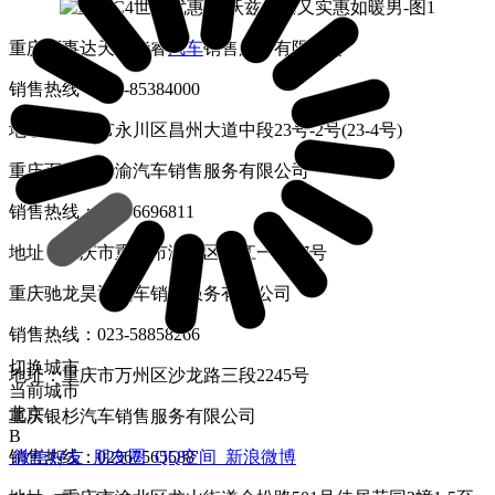
重庆百事达天威华睿
汽车
销售服务有限公司
销售热线：023-85384000
地址：重庆市永川区昌州大道中段23号-2号(23-4号)
重庆百事达华渝汽车销售服务有限公司
销售热线：02386696811
地址：重庆市重庆市渝中区长江一路67号
重庆驰龙昊通汽车销售服务有限公司
销售热线：023-58858266
切换城市
地址：重庆市万州区沙龙路三段2245号
当前城市
北京
重庆银杉汽车销售服务有限公司
B
销售热线：02367565588
微信好友
朋友圈
QQ空间
新浪微博