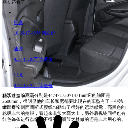
网友还看了
轩逸
10.86-17.49万
询底价
速腾
9.38-17.29万
询底价
思域
9.79-18.79万
询底价
科沃兹，长宽高分别是4474×1730×1471mm它的轴距是
相关文章
换一批
2600mm，很明显他的车长和宽都要比现在的车型有了一些浓
全部评论
缩车身，侧面间断式腰线勾勒出了很好的运动感觉，亮黑色的
轮毂非常的抢眼，看起来非常大高大上，另外后视镜同样也有
红色饰条进行点缀，不得不说细节之处做的还是非常用心的。