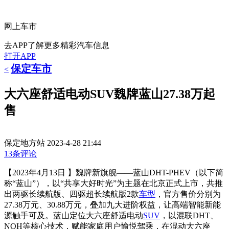
网上车市
去APP了解更多精彩汽车信息
打开APP
保定车市
<
大六座舒适电动SUV魏牌蓝山27.38万起
售
保定地方站
2023-4-28 21:44
13条评论
【2023年4月13日 】魏牌新旗舰——蓝山DHT-PHEV（以下简
称“蓝山”），以“共享大好时光”为主题在北京正式上市，共推
出两驱长续航版、四驱超长续航版2款
车型
，官方售价分别为
27.38万元、30.88万元，叠加九大进阶权益，让高端智能新能
源触手可及。蓝山定位大六座舒适电动
SUV
，以混联DHT、
NOH等核心技术，赋能家庭用户愉悦驾乘，在混动大六座