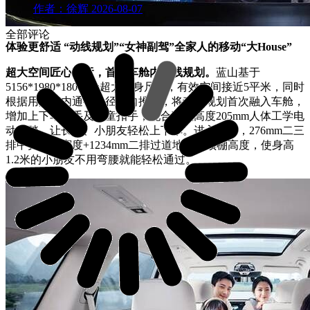
作者：徐辉
2026-08-07
全部评论
体验更舒适 “动线规划”“女神副驾”全家人的移动“大House”
超大空间匠心独运，首创车舱内动线规划。
蓝山基于
5156*1980*1805mm超大车身尺寸，有效空间接近5平米，同时
根据用户车内通行路径反向推演，将动线规划首次融入车舱，
增加上下车扶手及幼童扣手，配合离地高度205mm人体工学电
动侧踏，让长辈、小朋友轻松上下车。进入车内，276mm二三
排中央通道宽度+1234mm二排过道地板到顶棚高度，使身高
1.2米的小朋友不用弯腰就能轻松通过。