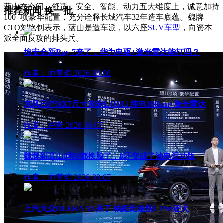
蓝山在空间、舒适、安全、智能、动力五大维度上，诚意加持
推荐新闻
换一批
100+项豪华配置，充分诠释长城汽车32年造车底蕴。魏牌
CTO刘艳钊表示，蓝山是造车派，以六座
SUV车型
，向资本
派全面反攻的排头兵。
埃安全新Ray 7来了，华为电驱+激光雷达能打吗？
作者：师梦琼
2026-08-08
东风日产NX7尺寸超宋L DM-i 纯电300km+激光雷达
作者：卢奇
2026-08-07
魏牌新高山8和9都换脸了，8还变成了油电混动版
作者：师梦琼
2026-08-07
上汽大众ID.ERA 5X来了 轴距比途观L Pro还大