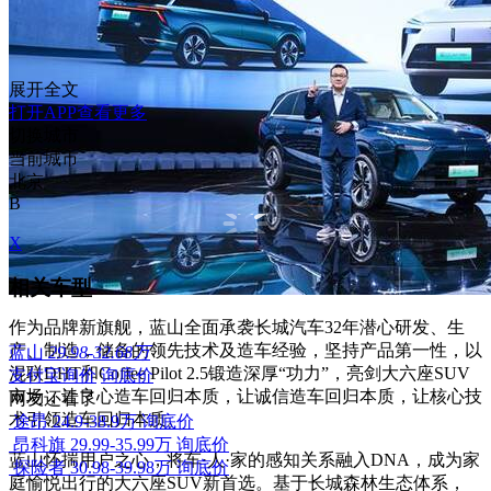
展开全文
打开APP查看更多
切换城市
当前城市
北京
B
X
相关车型
作为品牌新旗舰，蓝山全面承袭长城汽车32年潜心研发、生
产、制造，储备的领先技术及造车经验，坚持产品第一性，以
蓝山
29.98-32.68万
混联DHT和Coffee Pilot 2.5锻造深厚“功力”，亮剑大六座SUV
支付宝询价
询底价
市场，让良心造车回归本质，让诚信造车回归本质，让核心技
网友还看了
术引领造车回归本质。
途昂
24.9-38.9万
询底价
昂科旗
29.99-35.99万
询底价
蓝山怀揣用户之心，将车·人·家的感知关系融入DNA，成为家
探险者
30.98-39.98万
询底价
庭愉悦出行的大六座SUV新首选。基于长城森林生态体系，