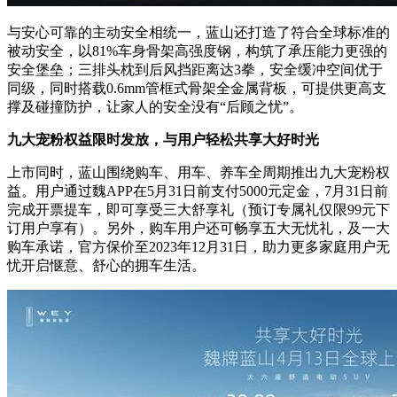
与安心可靠的主动安全相统一，蓝山还打造了符合全球标准的
被动安全，以81%车身骨架高强度钢，构筑了承压能力更强的
安全堡垒；三排头枕到后风挡距离达3拳，安全缓冲空间优于
同级，同时搭载0.6mm管框式骨架全金属背板，可提供更高支
撑及碰撞防护，让家人的安全没有“后顾之忧”。
九大宠粉权益限时发放，与用户轻松共享大好时光
上市同时，蓝山围绕购车、用车、养车全周期推出九大宠粉权
益。用户通过魏APP在5月31日前支付5000元定金，7月31日前
完成开票提车，即可享受三大舒享礼（预订专属礼仅限99元下
订用户享有）。另外，购车用户还可畅享五大无忧礼，及一大
购车承诺，官方保价至2023年12月31日，助力更多家庭用户无
忧开启惬意、舒心的拥车生活。