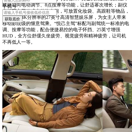
联动12向电动调节、8点按摩等功能，让舒适幂次增长；副仪
手机号
表板下方开放式大储物空间，可放置化妆袋、高跟鞋等物品，
配合具有4K分辨率的27英寸高清智慧娱乐屏，为女主人带来
获取底价
移动影院级的惬意驾乘。“悦己主驾”标配与副驾统一标准的电
调、按摩等功能，配合便捷易控的电子怀挡、25英寸增强
HUD，全方位舒缓久坐疲劳、视觉疲劳和精神疲劳，让司机
不再低人一等。