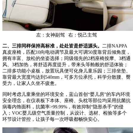
左：女神副驾 右：悦己主驾
二、三排同样保持高标准，处处皆是舒适源头。
二排NAPPA
真皮座椅，匹配10向电动调节及最大可调50度靠背后倾角度，
拥有丰富、放松的坐姿选择；同级领先的2档座椅按摩、3档通
风、3档加热，将舒适再度提升，带来头等舱般的舒适体验；
二排多功能小桌板，放置玩具便可化身儿童乐园；三排坐垫、
靠背最大宽度均达到540mm，可多方位承托，科学分散腰、臀
受力，让家人久坐不疲惫。
同时考虑儿童乘坐的环境安全，蓝山首创“婴儿房”的车内环境
安全理念，在仪表板下本体、座椅、头枕等部位均采用抗菌抗
病毒内饰面料，抗菌率>99.99%，有效抑制“隐形杀手”的侵
入；VOC婴儿级空气质量控制，从设计、选材、检验等多个
环节设计管控，让孩子每一次呼吸都畅快安心。