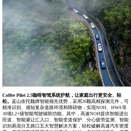
Coffee Pilot 2.5咖啡智驾系统护航，让家庭出行更安全、轻
松。
蓝山依托魏牌智能领先优势，采用26颗高精探测元件，可
精准识别、感知复杂道路环境和障碍物，实现NOH、HWA等
30项L2+级智能驾驶辅助功能。其中，高速NOH提供智能进出
匝道、智能避让汇入口、智能变道保护、分心疲劳监测、智能
识别易混分叉路口五大智慧解决方案，轻松破解高速汽车密度