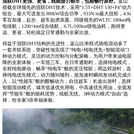
混联DHT更强、更省，既能游刃都市，也能畅行原野。
蓝山
搭载全球领先的混联DHT技术，采用“1.5T+DHT 130+P4”动力
组合，最大可迸发出380kW综合功率，933N·m最大扭矩，4.9s
零百加速，起步、超车如虎添翼。同级领先的WLTC 180km纯
电续航，1200+km综合续航，6.7L/100km馈电油耗，跑得更
远、更省，轻松搞定日常通勤与全家出游。
得益于混联DHT结构的先进性，蓝山比串联式插电混动多了
一套并联系统，突破性地实现了“纯电+纯电优先+智能混动”3
种动力模式。灵活的动力控制与分配策略，为用户带来油电双
降的全新体验，一车抵三车。在日常通勤时，选择纯电模式，
全程纯电驱动，畅享“纯电车”般的灵活驾驭；周边郊游时，选
择纯电优先模式，动力随叫随到，急加速时瞬间发动机完成介
入，以“性能车”般的酣畅动力，自信超车；长途出游时，选择
智能混动模式，城市低速优先用电，中高速优先用油，全面发
挥“节能车”般的能耗优势，续航无忧。3种动力模式“自由”选
择，给全家3倍幸福体验。