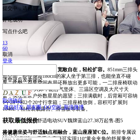
提交中，请稍后...
评论成功
写点什么吧
13
60
取消
登录
同级更优的第三排空间，宽敞自在，轻松扩容。
851mm三排头
部空间，即使身高180cm的家人坐于第三排，也能坐直不碰
请
登录
后发表评论
头。此外，百变空间布局还释放出更多可能，一二排座椅联动
秒变1.8米露营大床，配合气垫床、三温区空调及大尺寸天
窗，实现全家户外数星星的愿望；三排满载时，后背厢可容纳
取消
确定
1个28寸和2个20寸行李箱；三排座椅放倒，容积可扩展到
微信好友
朋友圈
QQ空间
新浪微博
1040L，轻松装载露营、滑雪板等装备。
获取最低报价
将健康坐姿与舒适触点相融合，蓝山座座皆C位。
前排专属设
姓
名
名
计“女神副驾”，零重力座椅可实现110°黄金夹角的舒展乘坐，