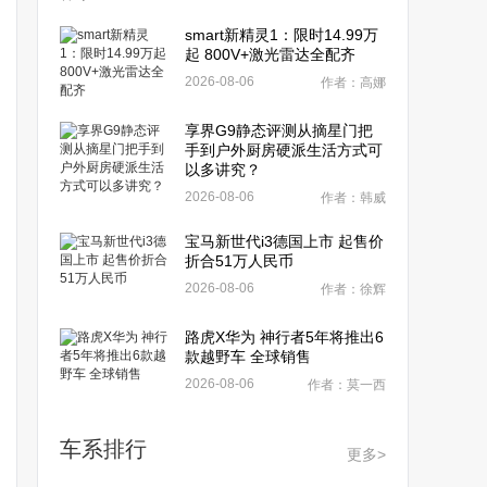
smart新精灵1：限时14.99万
起 800V+激光雷达全配齐
2026-08-06
作者：高娜
享界G9静态评测从摘星门把
手到户外厨房硬派生活方式可
以多讲究？
2026-08-06
作者：韩威
宝马新世代i3德国上市 起售价
折合51万人民币
2026-08-06
作者：徐辉
路虎X华为 神行者5年将推出6
款越野车 全球销售
2026-08-06
作者：莫一西
车系排行
更多>