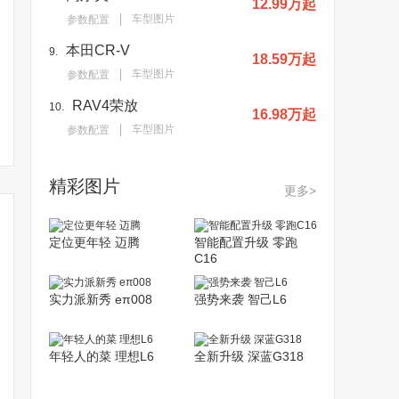
12.99万起
车型图片
参数配置
本田CR-V
9.
18.59万起
车型图片
参数配置
RAV4荣放
10.
16.98万起
车型图片
参数配置
精彩图片
更多>
定位更年轻 迈腾
智能配置升级 零跑
C16
实力派新秀 eπ008
强势来袭 智己L6
年轻人的菜 理想L6
全新升级 深蓝G318