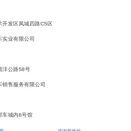
2
术开发区凤城四路C5区
车实业有限公司
1
沣公路58号
车销售服务有限公司
6
部车城内6号馆