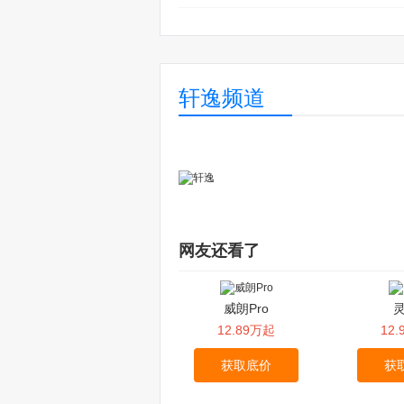
轩逸频道
网友还看了
威朗Pro
灵
12.89万起
12
获取底价
获