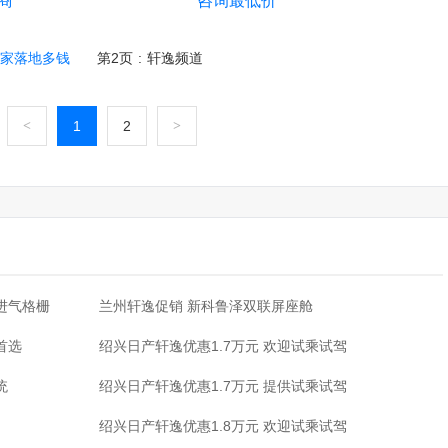
商
咨询最低价
兹家落地多钱
第2页
:
轩逸频道
<
1
2
>
·
进气格栅
兰州轩逸促销 新科鲁泽双联屏座舱
·
首选
绍兴日产轩逸优惠1.7万元 欢迎试乘试驾
·
统
绍兴日产轩逸优惠1.7万元 提供试乘试驾
·
绍兴日产轩逸优惠1.8万元 欢迎试乘试驾