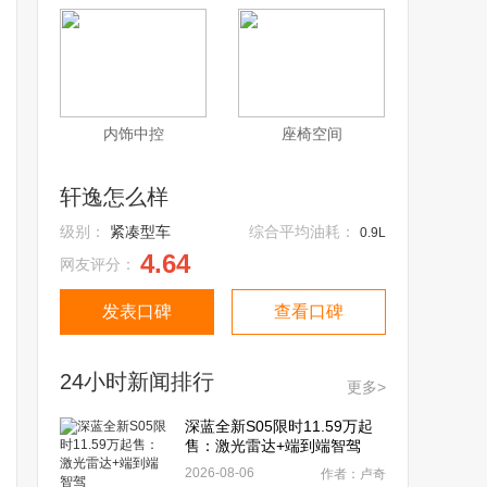
内饰中控
座椅空间
轩逸怎么样
级别：
紧凑型车
综合平均油耗：
0.9L
4.64
网友评分：
发表口碑
查看口碑
24小时新闻排行
更多>
深蓝全新S05限时11.59万起
售：激光雷达+端到端智驾
2026-08-06
作者：卢奇