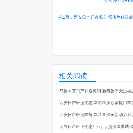
查看本地经销
第1页
:
西安日产轩逸现车 雪佛兰科沃
相关阅读
·
乌鲁木齐日产轩逸促销 新科鲁泽无边界
·
西安日产轩逸优惠 新款科沃兹家庭用车
·
西安日产轩逸降价 新科鲁泽全新动力系
·
绍兴日产轩逸优惠1.7万元 提供试乘试驾