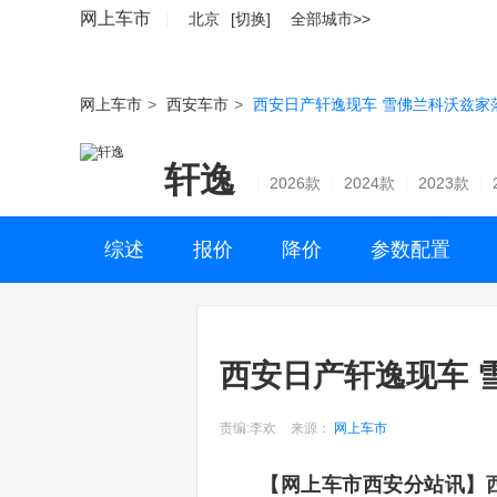
网上车市
北京
[切换]
全部城市>>
网上车市
>
西安车市
>
西安日产轩逸现车 雪佛兰科沃兹家
轩逸
2026款
2024款
2023款
综述
报价
降价
参数配置
西安日产轩逸现车 
责编:李欢
来源：
网上车市
【网上车市西安分站讯】