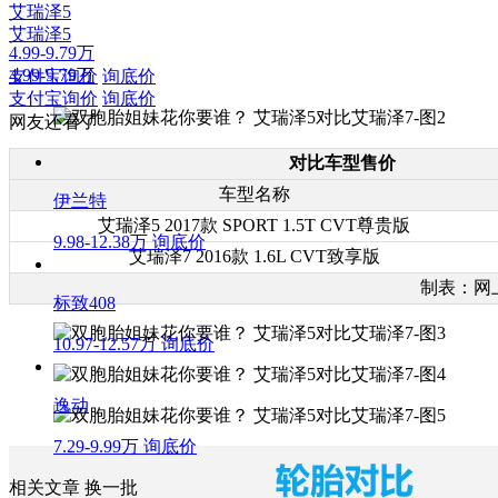
艾瑞泽5
艾瑞泽5
4.99-9.79万
4.99-9.79万
支付宝询价
询底价
支付宝询价
询底价
网友还看了
对比车型售价
车型名称
伊兰特
艾瑞泽5 2017款 SPORT 1.5T CVT尊贵版
9.98-12.38万
询底价
艾瑞泽7 2016款 1.6L CVT致享版
制表：网上车
标致408
10.97-12.57万
询底价
逸动
7.29-9.99万
询底价
相关文章
换一批