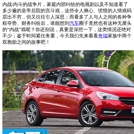
内战/内斗的战争片，家庭内部纠纷的电视剧以及不知道看了
多少遍的皇帝后院的宫斗戏，这些令人揪心、愤恨的人情戏码
层出不穷，但又往往引人深思；而看多了人与人之间的各种争
权夺势、财务纠纷后，谁能想到
汽车
圈子竟然也有这种无厘头
的“内战”戏呢？你还别说，真要是深挖一下，这类情况还绝对
不少；鉴于时间紧任务重，今天我们先来看看
奇瑞
家族中两个
双胞胎之间的故事吧！