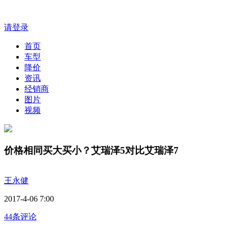
请登录
首页
车型
降价
资讯
经销商
图片
视频
价格相同买大买小？艾瑞泽5对比艾瑞泽7
王永健
2017-4-06 7:00
44条评论