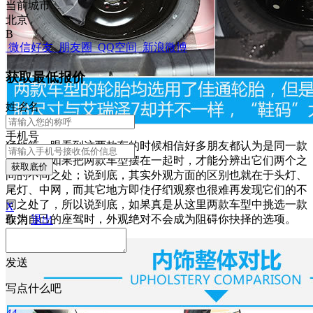
当前城市
北京
B
微信好友
朋友圈
QQ空间
新浪微博
获取最低报价
姓
名
名
手机号
猛地第一眼看到这两款车的时候相信好多朋友都认为是同一款
车型
，但如果把两款车型摆在一起时，才能分辨出它们两个之
获取底价
间的不同之处；说到底，其实外观方面的区别也就在于头灯、
尾灯、中网，而其它地方即使仔细观察也很难再发现它们的不
同之处了，所以说到底，如果真是从这里两款车型中挑选一款
X
作为自己的座驾时，外观绝对不会成为阻碍你抉择的选项。
取消
退出
发送
写点什么吧