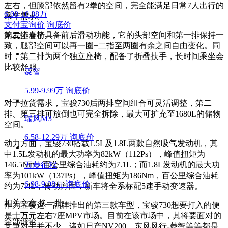
左右，但膝部依然留有2拳的空间，完全能满足日常7人出行的
6.08-10.88万
乘车需求。
支付宝询价
询底价
第二排座椅具备前后滑动功能，它的头部空间和第一排保持一
网友还看了
致，腿部空间可以再一圈+二指至两圈有余之间自由变化。同
时，第二排为两个独立座椅，配备了折叠扶手，长时间乘坐会
比较舒服。
菱智
5.99-9.99万
询底价
对于拉货需求，宝骏730后两排空间组合可灵活调整，第二
排、第三排可放倒也可完全拆除，最大可扩充至1680L的储物
瑞风M3
空间。
6.58-12.29万
询底价
动力方面，宝骏730搭载1.5L及1.8L两款自然吸气发动机，其
中1.5L发动机的最大功率为82kW（112Ps），峰值扭矩为
146.5Nm，百公里综合油耗约为7.1L；而1.8L发动机的最大功
五菱征程
率为101kW（137Ps），峰值扭矩为186Nm，百公里综合油耗
6.98-9.08万
询底价
约为7.4L；传动方面，新车将全系标配5速手动变速器。
相关文章
换一批
作为宝骏这一品牌推出的第三款车型，宝骏730想要打入的便
是十万元左右7座MPV市场。目前在该市场中，其将要面对的
全部评论
竞争对手并不少，诸如日产NV200，东风风行-菱智等等都是