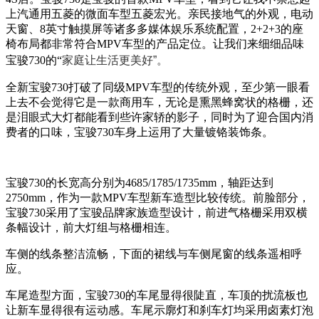
上汽通用五菱的微面车型五菱宏光。亲民接地气的外观，电动
天窗、8英寸触摸屏等诸多多媒体娱乐系统配置，2+2+3的座
椅布局都非常符合MPV车型的产品定位。让我们来细细品味
宝骏730的“
家庭让生活更美好”。
全新宝骏730打破了同级MPV车型的传统外观，至少第一眼看
上去不会觉得它是一款商用车，无论是熏黑蜂窝状的格栅，还
是泪眼式大灯都能看到些许家轿的影子，同时为了迎合国内消
费者的口味，宝骏730车身上运用了大量镀铬装饰条。
宝骏730的长宽高分别为4685/1785/1735mm，轴距达到
2750mm，作为一款MPV车型新车造型比较传统。前
脸部分，
宝骏730采用了宝骏品牌家族造型设计，前进气格栅采用双横
条幅设计，前大灯组与格栅相连。
车侧的线条整洁流畅，下面的裙线与车侧尾窗的线条遥相呼
应。
车尾造型方面，宝骏730的车尾显得很陡直，车顶的扰流板也
让新车显得很有运动感。车尾示廓灯和刹车灯均采用卤素灯泡