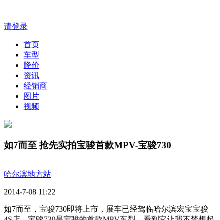
请登录
首页
车型
降价
资讯
经销商
图片
视频
如7而至 抢先实拍宝骏首款MPV-宝骏730
哈尔滨地方站
2014-7-08 11:22
如7而至，宝骏730即将上市，展车已经驾临哈尔滨宏宝宝骏
4S店。宝骏730是宝骏的首款MPV车型，看到它让我不禁想起