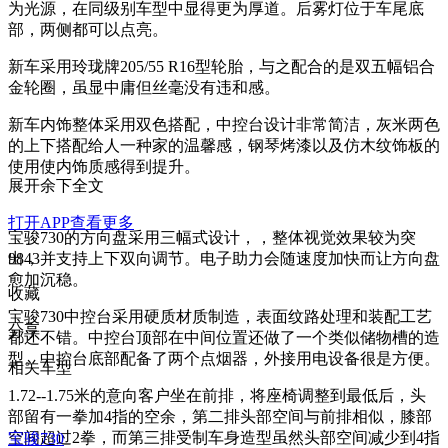
为光源，在同级别车型中显得更为厚道。后雾灯位于车尾底
部，两侧都可以点亮。
新车采用玲珑牌205/55 R16型轮胎，与之配合的是双五幅铝合
金轮圈，虽显中庸但丝毫没有违和感。
新车内饰整体采用双色搭配，中控台设计非常简洁，灰米两色
的上下搭配给人一种家的温馨感，钢琴烤漆以及仿木纹饰板的
使用使内饰质感得到提升。
展开余下全文
打开APP查看更多
宝骏730的方向盘采用三幅式设计，，整体视觉效果较为突
出，并支持上下双向调节。电子助力会随速度加快而让方向盘
9843
愈加沉稳。
收藏
宝骏730中控台采用硬质材质制造，表面纹路处理和装配工艺
分享
都还不错。中控台顶部在中间位置还做了一个类似储物槽的造
型。中控台底部配备了两个点烟器，外接用电设备很是方便。
相关车型
1.72--1.75米的意向客户坐在前排，将座椅调整到最低后，头
部留有一拳加4指的空余，第二排头部空间与前排相似，膝部
空间超过2拳，而第三排受制车身造型虽然头部空间减少到4指
宝骏730