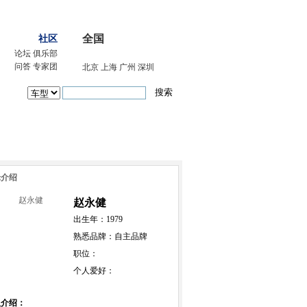
网上车市手机版(m.cheshi.com)
加入收藏
全国
社区
论坛
俱乐部
问答
专家团
北京
上海
广州
深圳
家报道
辑介绍
赵永健
出生年：1979
熟悉品牌：自主品牌
职位：
个人爱好：
人介绍：