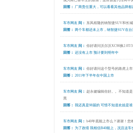
成为斯巴鲁车主的烦恼，这应该是代理商中
回答：
厂商责任重大，可以看看其他品牌都
车市网友
问：
东风裕隆的纳智捷SUV和长城
回答：
两个车都还未上市，纳智捷SUV在台
车市网友
问：
你好请问沃尔沃XC90换2.0T/
回答：
还没有上市 预计要到明年中
车市网友
问：
你好请问这个型号的路虎上市了
回答：
2011年下半年在中国上市
车市网友
问：
赵永健编辑你好。。不知道是
黑
回答：
我还真是98届的 可惜不知道欢姐是谁
车市网友
问：
b40年底能上市么？谢谢！您
回答：
为了政绩 我相信B40能上，况且这车