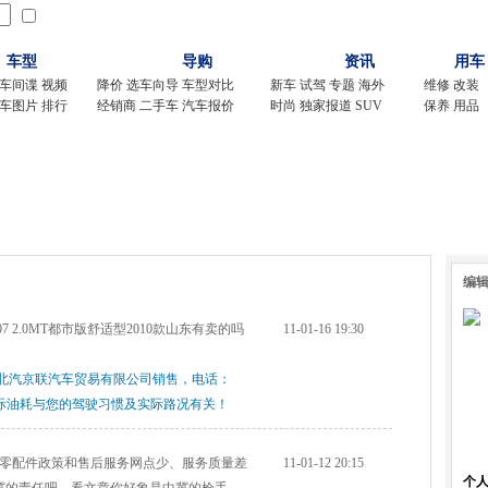
记住我
新用户注册
|
经销商登录
车型
导购
资讯
用车
车间谍
视频
降价
选车向导
车型对比
新车
试驾
专题
海外
维修
改装
车图片
排行
经销商
二手车
汽车报价
时尚
独家报道
SUV
保养
用品
车市访谈
|
改装
|
维修
|
用车
|
时尚
|
SUV
|
行业分析
|
海外车讯
|
二手
|
独
编
 2.0MT都市版舒适型2010款山东有卖的吗
11-01-16 19:30
北汽京联汽车贸易有限公司销售，电话：
L，实际油耗与您的驾驶习惯及实际路况有关！
零配件政策和售后服务网点少、服务质量差
11-01-12 20:15
个