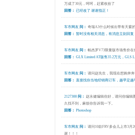
万成了30元，呵呵，赶紧收拾了
回答：
已经改了 谢谢指正！
车市网友
问：
奇瑞A3什么时候出带有天窗
回答：
暂时没有相关消息，有消息立刻回复
车市网友
问：
帕杰罗V73限量版市场售价在
回答：
GLX Limited AT版售35.2万元，GLS L
车市网友
问：
请问赵先生，我现在想购奔奔
回答：
直接找你当地经销商订车，越早定越
2127300
问：
赵永健编辑你好，请问你编辑
久找不到，麻烦你告诉我一下。
回答：
Photoshop
车市网友
问：
请问10款FRV多会儿上市3
谢！！！