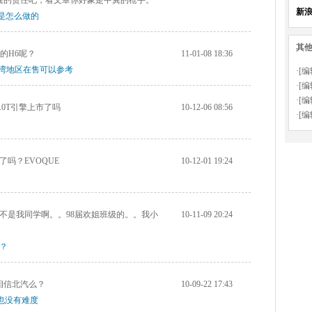
冀的责任吧，看文章你好象是中冀的枪手。
新
是怎么做的
其
的H6呢？
11-01-08 18:36
湾地区在售可以参考
·[
·[
·[
3.0T引擎上市了吗
10-12-06 08:56
·[
吗？EVOQUE
10-12-01 19:24
不是我同学啊。。98届欢姐班级的。。我小
10-11-09 20:24
？
相信北汽么？
10-09-22 17:43
也没有难度