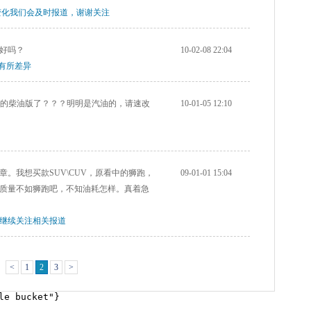
变化我们会及时报道，谢谢关注
好吗？
10-02-08 22:04
有所差异
0T的柴油版了？？？明明是汽油的，请速改
10-01-05 12:10
。我想买款SUV\CUV，原看中的狮跑，
09-01-01 15:04
其质量不如狮跑吧，不知油耗怎样。真着急
您继续关注相关报道
<
1
2
3
>