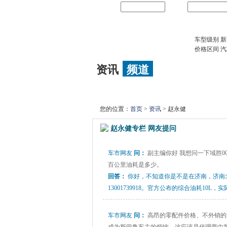
用户名
密码
车网站
车型级别
新
价格区间
汽
资讯
频道
新车
|
导购
|
新车间谍
|
降价
|
试驾评测
|
您的位置：
首页
>
资讯
> 赵永健
赵永健专栏
网友提问
车市网友
问：
副主编你好 我想问一下域胜007
百公里油耗是多少。
回答：
你好，不知道你是不是在济南，济南
13001739918。官方公布的综合油耗10
车市网友
问：
高昂的零配件价格、不外销的