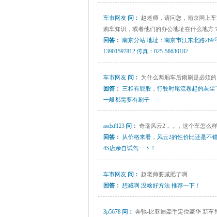
车市网友
问：
赵老师，请问您，南京网上车
购车知识，或者他们的办公地址在什么地方
回答：
南京分站 地址：南京市江东北路269号华茂
13901597812 传真：025-58630182
车市网友
问：
为什么两厢车后雨刷是必须的
回答：
三相有屁股，行驶时尾流卷起的灰尘飞
一般都需要有刷子
asdxf123
问：
奇瑞风云2，，，这个车怎么
回答：
从价格来看，风云2的性价比还是不
4S店亲自试驾一下！
车市网友
问：
赵老师要减肥了啊
回答：
想减啊 没啥好方法 推荐一下！
3p5678
问：
奔驰-比亚迪牵手定位豪华 新车售