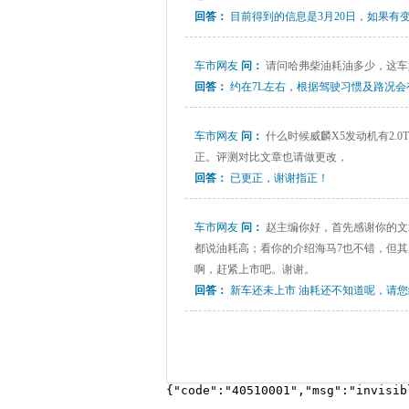
回答：
目前得到的信息是3月20日，如果有
车市网友
问：
请问哈弗柴油耗油多少，这车
回答：
约在7L左右，根据驾驶习惯及路况会
车市网友
问：
什么时候威麟X5发动机有2.
正。评测对比文章也请做更改，
回答：
已更正，谢谢指正！
车市网友
问：
赵主编你好，首先感谢你的文章
都说油耗高；看你的介绍海马7也不错，但
啊，赶紧上市吧。谢谢。
回答：
新车还未上市 油耗还不知道呢，请