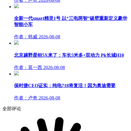
作者：卢奇
2026-08-08
全新一代smart精灵1号 以“三电两智”破壁重新定义豪华
智能小车
作者：韩威
2026-08-08
北京越野星钽5X来了：车长5米多+双动力 Pk长城H10
作者：莫一西
2026-08-08
保时捷CEO证实：纯电718将复活！因为奥迪需要
作者：卢奇
2026-08-08
全部评论