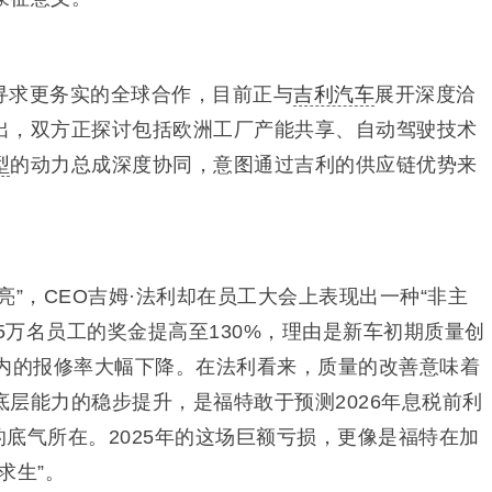
寻求更务实的全球合作，目前正与
吉利汽车
展开深度洽
出，双方正探讨包括欧洲工厂产能共享、自动驾驶技术
型
的动力总成深度协同，意
图通过吉利的供应链优势来
亮”，CEO吉姆·法利却在员工大会上表现出一种“非主
.5万名员工的奖金提高至130%，理由是新车初期质量创
天内的报修率大幅下降。在法利看来，质量的改善意味着
层能力的稳步提升，是福特敢于预测2026年息税前利
关的底气所在。2025年的这场巨额亏损，更像是福特在加
求生”。