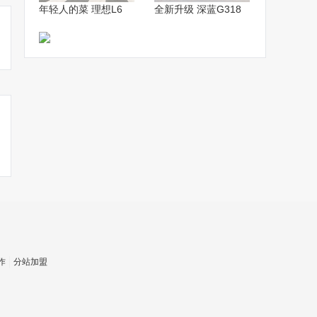
年轻人的菜 理想L6
全新升级 深蓝G318
作
分站加盟