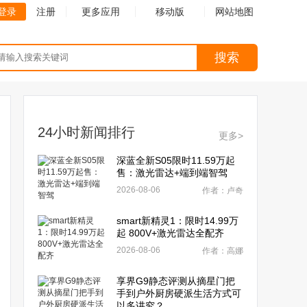
登录
注册
更多应用
移动版
网站地图
搜索
24小时新闻排行
更多>
深蓝全新S05限时11.59万起
售：激光雷达+端到端智驾
2026-08-06
作者：卢奇
smart新精灵1：限时14.99万
起 800V+激光雷达全配齐
2026-08-06
作者：高娜
享界G9静态评测从摘星门把
手到户外厨房硬派生活方式可
以多讲究？