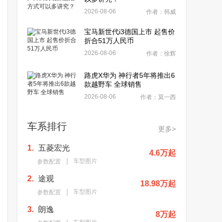
2026-08-06
作者：韩威
宝马新世代i3德国上市 起售价
折合51万人民币
2026-08-06
作者：徐辉
路虎X华为 神行者5年将推出6
款越野车 全球销售
2026-08-06
作者：莫一西
车系排行
更多>
1.
五菱宏光
4.6万起
车型图片
参数配置
2.
途观
18.98万起
车型图片
参数配置
3.
朗逸
8万起