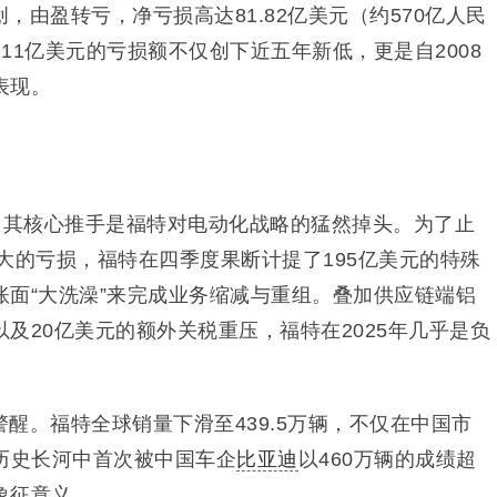
，由盈转亏，净亏损高达81.82亿美元（约570亿人民
11亿美元的亏损额不仅创下近五年新低，更是自2008
表现。
，其核心推手是福特对电动化战略的猛然掉头。为了止
持续扩大的亏损，福特在四季度果断计提了195亿美元的特殊
账面“大洗澡”来完成业务缩减与重组。叠加供应链端铝
及20亿美元的额外关税重压，福特在2025年几乎是负
醒。福特全球销量下滑至439.5万辆，不仅在中国市
历史长河中首次被中国车企
比亚迪
以460万辆的成绩超
象征意义。