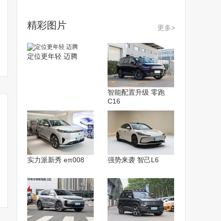
精彩图片
更多>
定位更年轻 迈腾
智能配置升级 零跑
C16
实力派新秀 eπ008
强势来袭 智己L6