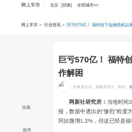
网上车市
北京
[切换]
全部城市>>
网上车市
>
行业资讯
>
巨亏570亿！ 福特创下金融危机以
巨亏570亿！ 福
作解困
作者:朱玉川
责编:曾羿川
来源：
网新社研究所：
当地时间2
收藏
报，数据中透出的“惨烈”程度
同比微增1.2%，但这已经是
微博