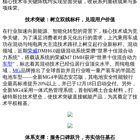
核心技术等关键阵线均实现全面突破，收获系列重磅成果与多
项殊荣。
技术突破：树立双线标杆，兑现用户价值
在行业加速向新能源、智能化转型的背景下，核心技术成为竞
争关键。为了满足消费者对多元化出行的需求，上汽乘用车成
功在混动与纯电两大主流技术路径上树立起行业新标杆。混动
领域，近期
荣威
DMH6.0超级混动系统荣膺“世界十佳混合动
力系统”，搭载该系统的荣威M7 DMH获评“世界十佳混合动力
车型
”，标志着其混动技术已经位居行业顶尖水平。而纯电领
域，
MG
品牌推出了全球首款并且行业唯一量产装车的半固态
电池车型——全新MG4半固态安芯版，其电池安全性能较行
业最高标准提升20%以上，并已于12月18日启动交付。另外，
全新MG4采用一体式热管理系统，首创铝稀土合金材料，打
破特斯拉技术壁垒，使技术突破直接赋能产品，为其奠定了技
术平权根基。
体系支撑：服务口碑跃升，夯实信任基石