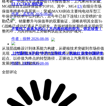
格考验。中国汽车流通协会11月报告显示，上汽乘用车荣威、
ELECTRIC创纪录
MG稳坐自主品牌保值率TOP10。其中，MG4
EV
在细分市场
保值率榜单中高居第一；荣威iMAX8则在主要纯电动车型三
作者：孟宪慈
2026-08-06
年保值率榜单中位列第六，且今年已创下连续11次登榜的“全
勤纪录”。销量攀升与保值率的双重验证，清晰表明其全面To
C战略已成功打通从产品研发、市场对接到长期价值兑现的完
不要伤了余承东的心！不内卷价格的华为，弥足珍贵！
整闭环，为其持续向上突破构筑起坚实的护城河。
作者：徐翀
2026-08-06
从顶层战略设计到体系能力构建，从硬核技术突破到市场价值
兑现，上汽乘用车的转型逻辑清晰、环环相扣。这条以用户为
上汽通用2.0开启“中方”主导模式，凯迪拉克变中国研发
起点、以价值为终点的转型路径，正驱动上汽乘用车在高质量
发展的道路上稳健疾行。
作者：徐辉
2026-08-06
全部评论