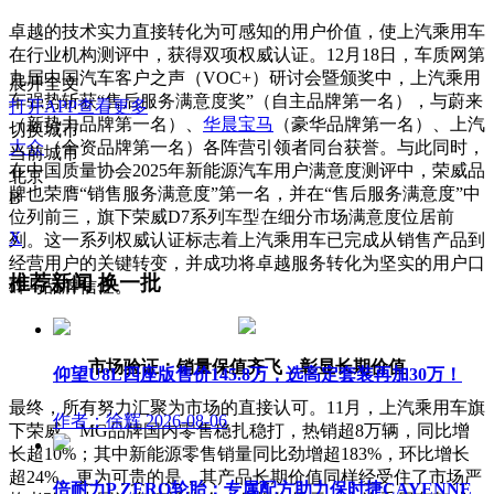
卓越的技术实力直接转化为可感知的用户价值，使上汽乘用车
在行业机构测评中，获得双项权威认证。12月18日，车质网第
九届中国汽车客户之声（VOC+）研讨会暨颁奖中，上汽乘用
展开全文
车强势斩获“售后服务满意度奖”（自主品牌第一名），与蔚来
打开APP查看更多
（新势力品牌第一名）、
华晨宝马
（豪华品牌第一名）、上汽
切换城市
大众
（合资品牌第一名）各阵营引领者同台获誉。与此同时，
当前城市
在中国质量协会2025年新能源汽车用户满意度测评中，荣威品
北京
牌也荣膺“销售服务满意度”第一名，并在“售后服务满意度”中
B
位列前三，旗下荣威D7系列车型在细分市场满意度位居前
X
列。这一系列权威认证标志着上汽乘用车已完成从销售产品到
经营用户的关键转变，并成功将卓越服务转化为坚实的用户口
推荐新闻
换一批
碑与品牌信任。
市场验证：销量保值齐飞，彰显长期价值
仰望U8L四座版售价145.8万，选高定套装再加30万！
最终，所有努力汇聚为市场的直接认可。11月，上汽乘用车旗
作者：徐辉
2026-08-06
下荣威、MG品牌国内零售稳扎稳打，热销超8万辆，同比增
长超10%；其中新能源零售销量同比劲增超183%，环比增长
超24%。更为可贵的是，其产品长期价值同样经受住了市场严
倍耐力P ZERO轮胎：专属配方助力保时捷CAYENNE