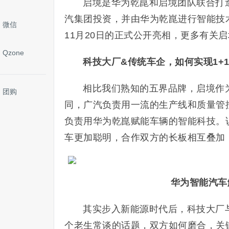
启境是华为乾崑和启境团队联合打
汽集团投资，并由华为乾崑进行智能技术
微信
11月20日的正式公开亮相，更多有关
Qzone
科技大厂&传统车企，如何实现1+1
相比我们熟知的五界品牌，启境作
团购
同，广汽负责用一流的生产线和质量管
负责用华为乾崑赋能车辆的智能科技。
车更加聪明，合作双方的长板相互叠加，
华为智能汽车
其实步入新能源时代后，科技大厂
个老生常谈的话题，双方如何磨合，关