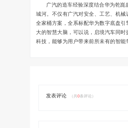
广汽的造车经验深度结合华为乾崑
城河。不仅有广汽对安全、工艺、机械
全家桶方案，全系标配华为数字底盘引
大的智慧大脑，可以说，启境汽车同时
科技，能够为用户带来前所未有的智能
发表评论
（共
0
条评论）