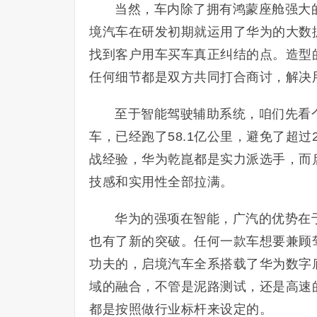
当然，车内除了拥有鸿蒙座舱强大
境汽车在研发初期就运用了华为的大数据
找到客户用车买车真正纠结的点。造型
任何细节都是双方共同打合商讨，解决
至于智能驾驶辅助系统，咱们先看
车，已经跑了58.1亿公里，避免了超
战经验，华为乾崑都是实力派选手，而
技感和实用性全部拉满。
华为的强项在智能，广汽的优势在
也有了新的突破。任何一款车想要兼顾
功夫的，启境汽车全系搭载了华为数字
域的融合，不管是泥路测试，还是高速
都是按照做行业标杆来设定的。