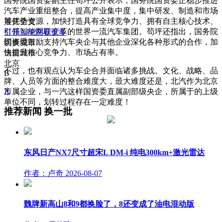
国务院国资委副主任苟坪公开表示，国务院国资委正稳步推进
汽车产业重组整合，提高产业集中度，集中研发、制造和市场
等优势资源，加快打造具有全球竞争力、拥有自主核心技术、
展开全文
引领智能网联变革的世界一流汽车集团。苟坪还指出，国务院
打开APP查看更多
国资委鼓励支持汽车央企与其他企业深化各种形式的合作，加
切换城市
快提升核心竞争力、市场占有率。
当前城市
北京
不过，也有观点认为车企合并面临诸多挑战。文化、战略、品
B
牌、人员等方面的整合难度大，最大难度还是，北汽作为北京
X
市属企业，与一汽这样国资委直属副部级央企，所属于的上级
单位不同，划转过程存在一定难度！
推荐新闻
换一批
东风日产NX7尺寸超宋L DM-i 纯电300km+激光雷达
作者：卢奇
2026-08-07
魏牌新高山8和9都换脸了，8还变成了油电混动版