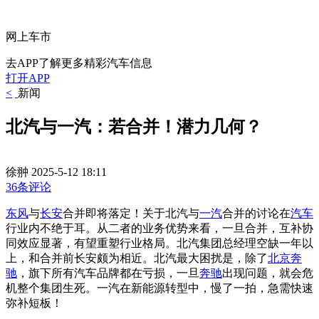
网上车市
去APP了解更多精彩汽车信息
打开APP
<
新闻
北汽与一汽：若合并！潜力几何？
徐翀
2025-5-12 18:11
36条评论
东风
与
长安
合并即将落定！关于北汽与
一汽
合并的讨论在
汽车
行业内不绝于耳。从二者的业务优势来看，一旦合并，互补协
同效应显著，有望重塑行业格局。北汽集团总经理空缺一年以
上，和合并前长安颇为相近。北汽最大困扰是，除了
北京奔
驰
，旗下所有汽车品牌都在亏损，一旦
奔驰
出现问题，就会危
机整个集团生死。一汽在新能源转型中，慢了一拍，急需快速
弥补短板！