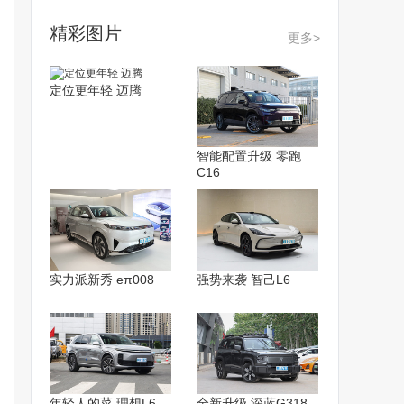
精彩图片
更多>
定位更年轻 迈腾
智能配置升级 零跑
C16
实力派新秀 eπ008
强势来袭 智己L6
年轻人的菜 理想L6
全新升级 深蓝G318