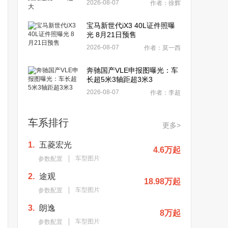
2026-08-07
作者：徐辉
宝马新世代iX3 40L证件照曝
光 8月21日预售
2026-08-07
作者：莫一西
奔驰国产VLE申报图曝光：车
长超5米3轴距超3米3
2026-08-07
作者：李超
车系排行
更多>
1.
五菱宏光
4.6万起
车型图片
参数配置
2.
途观
18.98万起
车型图片
参数配置
3.
朗逸
8万起
车型图片
参数配置