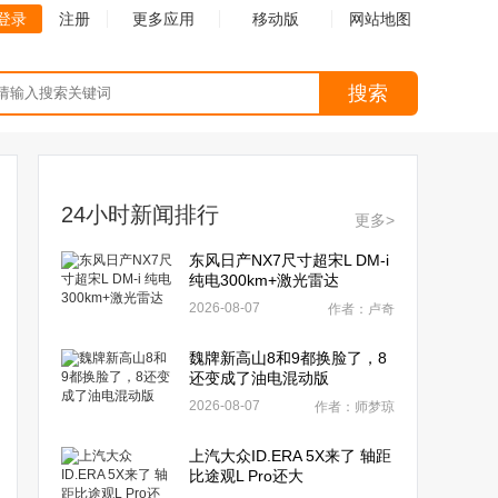
登录
注册
更多应用
移动版
网站地图
搜索
24小时新闻排行
更多>
东风日产NX7尺寸超宋L DM-i
纯电300km+激光雷达
2026-08-07
作者：卢奇
魏牌新高山8和9都换脸了，8
还变成了油电混动版
2026-08-07
作者：师梦琼
上汽大众ID.ERA 5X来了 轴距
比途观L Pro还大