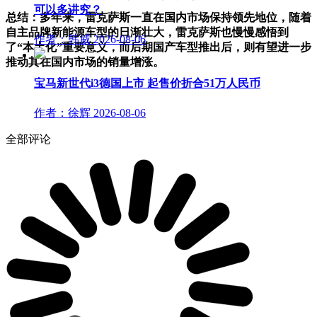
可以多讲究？
总结：多年来，雷克萨斯一直在国内市场保持领先地位，随着
自主品牌新能源车型的日渐壮大，雷克萨斯也慢慢感悟到
作者：韩威
2026-08-06
了“本土化”重要意义，而后期国产车型推出后，则有望进一步
推动其在国内市场的销量增涨。
宝马新世代i3德国上市 起售价折合51万人民币
作者：徐辉
2026-08-06
全部评论