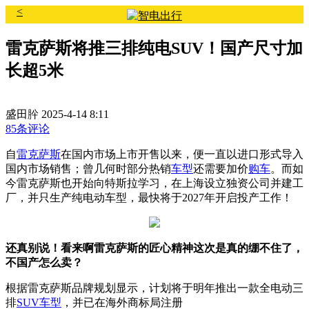
<
雷克萨斯将推三排纯电SUV！国产尺寸加
长超5米
盛田肸
2025-4-14 8:11
85条评论
自
雷克萨斯
在国内市场上市开售以来，便一直以进口形式导入
国内市场销售；曾几何时部分热销
车型
还需要加价
购车
。而如
今雷克萨斯也开始向特斯拉学习，在上海设立独资公司并建工
厂，并只生产纯电动车型，最快将于2027年开启投产工作！
还真别说！看来啊雷克萨斯的匠心精神这次是真的绷不住了，
不国产怎么卖？
根据雷克萨斯品牌规划显示，计划将于明年推出一款全电动三
排
SUV车型
，并已在海外商标局注册