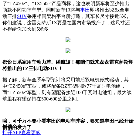
了“TZ450e”、“TZ550e”产品商标，这也表明新车将至少推出
两款不同功率车型。同时新车也将与
丰田
即将推出bZ5x全电
动三排
SUV
采用相同架构平台所打造，其车长尺寸接近5米。
你们这说，这雷克萨斯TZ要是在国内市场投产了，这尺寸还
不得给你加长到5米多！
都说日系家用车动力差、续航短！那咱们就来盘盘雷克萨斯即
将推出的TZ三排电动SUV！
据了解，新车全系车型预计将采用前后双电机形式驱动，其
中“TZ450e”车型，或将配备RZ车型同款77千瓦时电池组，
而“TZ550e”车型，则有望配备接近100千瓦时电池组，最大续
航里程有望保持在500-600公里之间。
唉，可千万不要小看丰田的电动车阵容，要知道丰田已经开始
展开全文
悄悄的发力了
打开APP查看更多