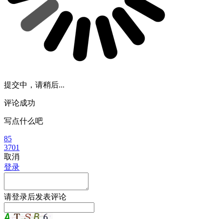
提交中，请稍后...
评论成功
写点什么吧
85
3701
取消
登录
请
登录
后发表评论