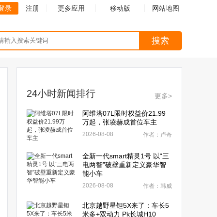
登录
注册
更多应用
移动版
网站地图
搜索
24小时新闻排行
更多>
阿维塔07L限时权益价21.99
万起，张凌赫成首位车主
2026-08-08
作者：卢奇
全新一代smart精灵1号 以“三
电两智”破壁重新定义豪华智
能小车
2026-08-08
作者：韩威
北京越野星钽5X来了：车长5
米多+双动力 Pk长城H10