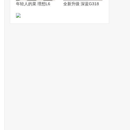
年轻人的菜 理想L6
全新升级 深蓝G318