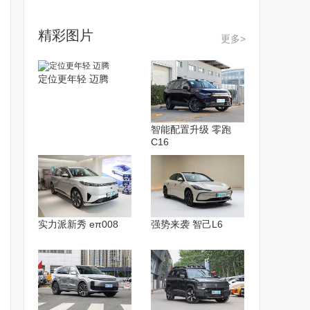
精彩图片
更多>
定位更年轻 迈腾
智能配置升级 零跑
C16
实力派新秀 eπ008
强势来袭 智己L6