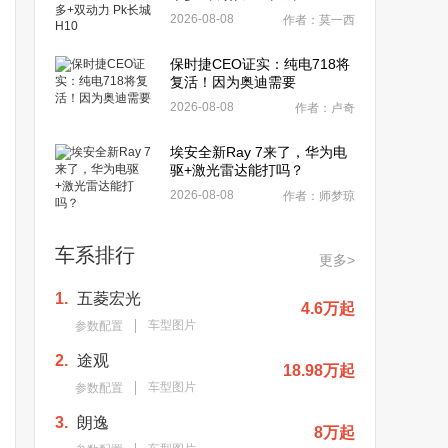
2026-08-08
作者：莫一西
保时捷CEO证实：纯电718将
复活！因为奥迪需要
2026-08-08
作者：卢奇
埃安全新Ray 7来了，华为电
驱+激光雷达能打吗？
2026-08-08
作者：师梦琼
车系排行
更多>
1.
五菱宏光
4.6万起
车型图片
参数配置
2.
途观
18.98万起
车型图片
参数配置
3.
朗逸
8万起