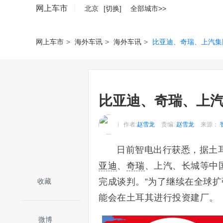
网上车市
北京
[切换]
全部城市>>
网上车市
>
海外车讯
>
海外车讯
>
比亚迪、奇瑞、上汽集
比亚迪、奇瑞、上汽
作者:
赵雪龙
责编:
赵雪龙
来源：
日前智电出行获悉，据土耳其
亚迪
、
奇瑞
、上汽、长城等中
完成谈判。”为了继续在全球
收藏
能会在土耳其进行投资建厂。
微博