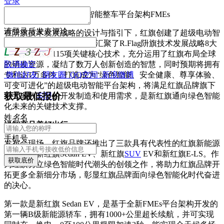
登录
超级电动智能整车平台架构FMEs
请
登录
后发表评论
在阩旗技术发展战略的设计与指引下，红旗创建了超级电动智
能整车平台架构FMEs，它汇聚了R.Flag阩旗技术发展战略8大
技术领域群，115项关键核心技术，充分运用了红旗布局全球
的研发资源，凝结了数万人创新创造的智慧，同时预期将拥有
取消
确定
专利达1万多件，打造成为“绿色智能、安全健康、尊享体验、
微信好友
朋友圈
QQ空间
新浪微博
可变可进化”的超级电动智能平台架构，将满足红旗品牌旗下
获取最低报价
绝大多数
车型
的开发制造和使用需求，是新红旗通向绿色智能
化未来的关键技术支撑。
姓
名
名
绿智产品美好出行
手机号
发布会现场，红旗品牌还推出了三款具有代表性的红旗新能源
概念车，新红旗Sedan EV、新红旗
SUV
EV和新红旗E-LS。作
获取底价
为红旗勇立绿色智能时代潮头的创领之作，将助力红旗品牌开
拓更多全新细分市场，彰显红旗品牌面向绿色智能化时代奋进
的决心。
第一款是新红旗 Sedan EV，是基于全新FMEs平台架构开发的
第一辆B级新能源轿车，拥有1000+公里超长续航，并可实现