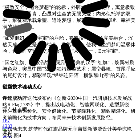
“极致安全，追逐梦想”的轮标，外廓如刚强的盾牌，寓意极致
安全、坚如甲胄，凸显对生命的无限关爱；内形似托举的双
手，象征着承载希望、追逐梦想，展现出对和平和谐、幸福美
满的孜孜以求。
“如梦似幻、E元宇宙”的座舱，将科技与艺术的完美融合，浑
然天成，真正是虚实结合、数智孪生；使我们坐拥梦幻温馨体
验，仰望时空穿梭交互；好一派“人车合一，E元宇宙”。
“国之红旗、经纬浩然”的尾部，经典的汉字“红旗”，焕新材质
与色彩，突显中国书法的独特至美艺术；层峦叠嶂、首尾呼应
的尾灯设计，精彩呈现“经纬连阡陌，横纵耀山河”的风姿。
创新技术魂动人心
提交中，请稍后...
在红旗品牌迭代发布的《创新·2030中国一汽阩旗技术发展战
评论成功
略R.Flag1785》中，提出以电动化、智能网联化、造型新锐
写点什么吧
化、驾乘体验化、安全健康化、节能降耗化、精致精湛化、研
究前瞻化为技术方向，布局未来技术创新发展路径。
167
1233
取消