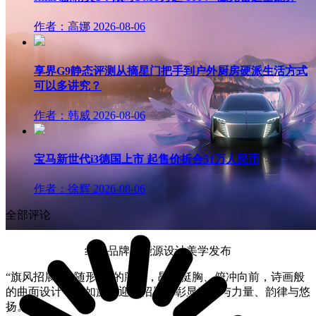
作者：高娜
2026-08-06
享界G9静态评测从摘星门把手到户外厨房硬派生活方式
可以多讲究？
作者：韩威
2026-08-06
宝马新世代i3德国上市 起售价折合51万人民币
作者：徐辉
2026-08-06
全部评论
红旗品牌新能源设计美学发布
“旗风招展、E随形动”的腰身，昂首挺胸、俯冲向前，诗画般
的曲面设计，犹如旌旗迎风招展，彰显速度与力量、韵律与悠
扬。