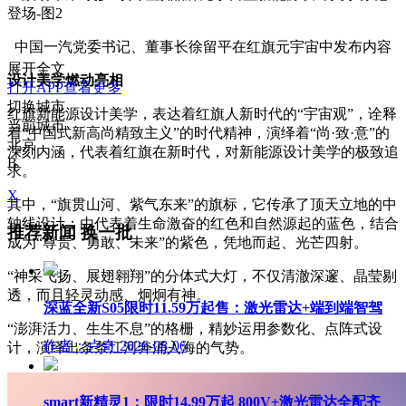
中国一汽党委书记、董事长徐留平在红旗元宇宙中发布内容
展开全文
设计美学燃动亮相
打开APP查看更多
切换城市
红旗新能源设计美学，表达着红旗人新时代的“宇宙观”，诠释
当前城市
着“中国式新高尚精致主义”的时代精神，演绎着“尚·致·意”的
北京
深刻内涵，代表着红旗在新时代，对新能源设计美学的极致追
B
求。
X
其中，“旗贯山河、紫气东来”的旗标，它传承了顶天立地的中
轴线设计；由代表着生命激奋的红色和自然源起的蓝色，结合
推荐新闻
换一批
成为“尊贵、勇敢、未来”的紫色，凭地而起、光芒四射。
“神采飞扬、展翅翱翔”的分体式大灯，不仅清澈深邃、晶莹剔
透，而且轻灵动感、炯炯有神。
深蓝全新S05限时11.59万起售：激光雷达+端到端智驾
“澎湃活力、生生不息”的格栅，精妙运用参数化、点阵式设
作者：卢奇
2026-08-06
计，演绎出条条江河奔涌入海的气势。
smart新精灵1：限时14.99万起 800V+激光雷达全配齐