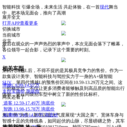
智能科技 引爆全场，未来生活 共赴体验，在一首
现代
舞当
中，把本场见面会，推向了高潮
展开全文
打开APP查看更多
切换城市
当前城市
北京
最后在观众的一声声热烈的掌声中，本次见面会落下了帷幕，
B
各位领导一起合影，记录下这个重要的时刻。
X
相关车型
第四代博越L后，不得不提的是其极具竞争力的售价。作为一
款集设计美学、智能科技与驾控实力于一身的A+级智能
SUV
，第四代博越L的预售价区间在10.59-13.29万元之间。这
博越L
9.99-14.97万
一价格定位，不仅让更多消费者能够触及到高品质的智能出行
支付宝询价
询底价
体验，更在同级别车型中树立了新的性价比标杆。
网友还看了
逍客
12.59-17.49万
询底价
智跑
13.98-15.78万
询底价
形以“势”为贵，新车以宏大气度展现“大国之美”。宽体车身与
哈弗H6
9.99-14.39万
询底价
智感十足的先锋线条，如同起伏的山脉，尽显磅礴之势，其车
身尺寸更大（4
730
*1910*1710mm，轴距2785mm），以A+级