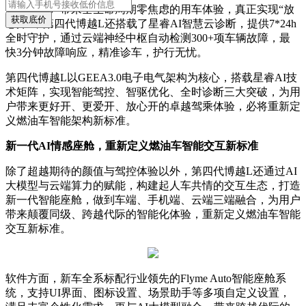
为了给用户带来全生命周期零焦虑的用车体验，真正实现“放
获取底价
心开”，第四代博越L还搭载了星睿AI智慧云诊断，提供7*24h
全时守护，通过云端神经中枢自动检测300+项车辆故障，最
快3分钟故障响应，精准诊车，护行无忧。
第四代博越L以GEEA3.0电子电气架构为核心，搭载星睿AI技
术矩阵，实现智能驾控、智驱优化、全时诊断三大突破，为用
户带来更好开、更爱开、放心开的卓越驾乘体验，必将重新定
义燃油车智能架构新标准。
新一代AI情感座舱，重新定义燃油车智能交互新标准
除了超越期待的颜值与驾控体验以外，第四代博越L还通过AI
大模型与云端算力的赋能，构建起人车共情的交互生态，打造
新一代智能座舱，做到车端、手机端、云端三端融合，为用户
带来颠覆同级、跨越代际的智能化体验，重新定义燃油车智能
交互新标准。
软件方面，新车全系标配行业领先的Flyme Auto智能座舱系
统，支持UI界面、图标设置、场景助手等多项自定义设置，