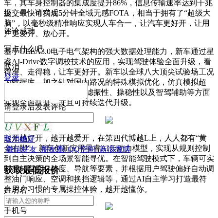
车，其车身控制器的集成度提升86%，信息传输速率达到千兆
级，最快可实现5分钟全域无感FOTA，相当于拥有了“超级大
提交中，请稍后...
脑”，以毫秒级精准响应实现人车合一，让汽车更好开，让用
评论成功
户更爱开、放心开。
写点什么吧
基于GEEA3.0电子电气架构的强大数据处理能力，新车通过星
睿AI-Drive数字调校技术的应用，实现驾驶体验全面升级，看
取消
得准、走得稳，让车更好开。新车以全球八大顶尖试验场工况
登录
为数据库，加之针对国内路况的特殊模拟优化，仿真模拟超
100万公里复杂工况，在滤振性、操稳性以及智驾辅助等方面
实现全面跃升，并且可持续迭代升级。
请
登录
后发表评论
越开越好开，越开越爱开，在第四代博越L上，人人都有“黄
取消
确定
金右脚”。新车创新应用星睿AI云动力模型，实现从规则控制
微信好友
朋友圈
QQ空间
新浪微博
到自主决策的全场景智能寻优。在智能驾驶模式下，车辆可实
时感知温度、坡度、导航等要素，并根据用户驾驶偏好自动调
获取最低报价
整油门响应、空调和换挡逻辑等，通过AI自主学习打造最符
合用户习惯的专属操控体验，越开越懂你。
姓
名
名
手机号