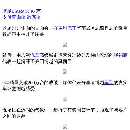
博越L
9.99-14.97万
支付宝询价
询底价
这场别开生面的见面会，在
吉利汽车
华南战区总监肖总的隆重
致辞声中拉开了序幕
随后，由吉利
汽车
高级城市运营经理钱总及佛山区域的
经销商
代表一起揭开了第四博越的真面目
9年销量突破200万台的成绩，媒体代表分享者博越
车型
的真实
车评数据就感受
现场也在热闹的气氛中，进行了有奖问答环节，拉近了与客户
之间的距离