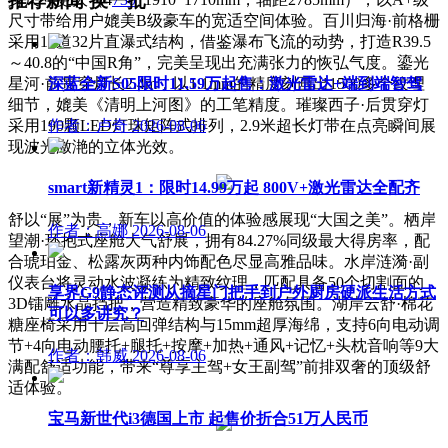
推荐新闻
换一批
尺寸带给用户媲美B级豪车的宽适空间体验。百川归海·前格栅
采用16道32片直瀑式结构，借鉴瀑布飞流的动势，打造R39.5
～40.8的“中国R角”，完美呈现出充满张力的恢弘气度。鎏光
星河·前贯穿灯长2.4m，以1.1mm的精度刻画出1500多个纹理
深蓝全新S05限时11.59万起售：激光雷达+端到端智驾
细节，媲美《清明上河图》的工笔精度。璀璨西子·后贯穿灯
采用190颗LED灯珠矩阵式排列，2.9米超长灯带在点亮瞬间展
作者：卢奇
2026-08-06
现波光潋滟的立体光效。
smart新精灵1：限时14.99万起 800V+激光雷达全配齐
舒以“展”为贵，新车以高价值的体验感展现“大国之美”。栖岸
作者：高娜
2026-08-06
望潮·环抱式座舱大气舒展，拥有84.27%同级最大得房率，配
合琥珀金、松露灰两种内饰配色尽显高雅品味。水岸涟漪·副
仪表台将灵动水波凝练为精致纹理，匹配具备50个切割面的
享界G9静态评测从摘星门把手到户外厨房硬派生活方式
3D镭雕水晶挡把，营造精致豪华的座舱氛围。湖岸云舒·棉花
可以多讲究？
糖座椅采用十层高回弹结构与15mm超厚海绵，支持6向电动调
节+4向电动腰托+腿托+按摩+加热+通风+记忆+头枕音响等9大
作者：韩威
2026-08-06
满配舒适功能，带来“尊享主驾+女王副驾”前排双奢的顶级舒
适体验。
宝马新世代i3德国上市 起售价折合51万人民币