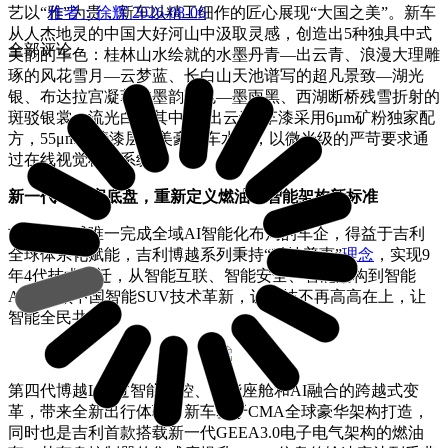
艺以“雅”为贵，新车以精工细作的匠心展现“大国之美”。新车
作者：徐辉
2026-08-06
从人杰地灵的中国大好河山中汲取灵感，创造出5种独具中式
全部评论
美韵的车色：桂林山水绘就的水墨丹青—出云青、浪漫大理雕
琢的风花雪月—云梦蓝、长白山天池谱写的超凡景致—湖光
银、布达拉宫凝萃的墨韵夜色—墨雨黑、西湖断桥残雪折射的
斑驳银裳—流光白。其中，“出云青”车漆采用6µm矿粉独家配
方，55μm厚清漆层媲美豪华车水准，以微米级的严苛要求通
过在线视觉检测系统。
新一代AI数字底盘，重新定义燃油车智能架构新标准
吉利是全球唯一完成全域AI智能化布局的车企，得益于吉利
全球体系化赋能，吉利博越系列秉持“科技普惠”
理念
，实现9
年4代技术跃迁，从智能互联、智能安全、智能架构到智能
AI，引领中国智能SUV技术革新，让科技不再高高在上，让
智能全民共享。
第四代博越L通过智能驾控、智能座舱和AI融合的跨越式变
革，带来全新出行体验。新车基于CMA全球豪华架构打造，
同时也是吉利首款搭载新一代GEEA3.0电子电气架构的燃油