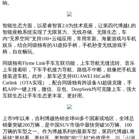
响。
智能生态方面，以星睿智算2.0为技术底座，让第四代博越L的
智能座舱系统实现了无限算力、无线存储、无限生态，车
内“无界空间”支持100+云端应用，常用常新。海量游戏与车机
娱乐，结合同级独有的AI虚拟手柄，手机秒变无线游戏手
柄，自在畅玩。
同级独有Flyme Link手车互联功能，上车导航无缝流转、音乐
上车接着听，下车手机接力导航、路线不中断，就像把手机直
接装进车机。此外，新车还支持HUAWEI HiCar和
Carlink（OTA实现），配合同级独有跨设备AI超级克隆，手
机APP一键上传，微信、豆包、DeepSeek均可克隆上车，强大
互联生态让手车生态更丰富、更好用。
上市9年以来，吉利博越热销全球60多个国家或地区，全球总
销量突破200万辆，是中国SUV市场中最快突破50万辆、100
万辆的车型之一。作为博越系列的最新车型，第四代博越L将
延续“更好看、更好开、更智能”的“三好”价值理念，以「山河