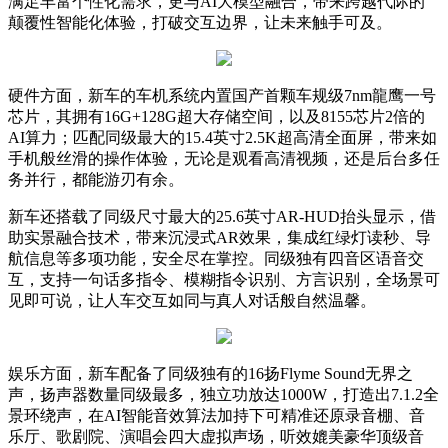
满足丰富个性化需求，更与AI大模型融合，带来跨越代际的
颠覆性智能化体验，打破交互边界，让未来触手可及。
硬件方面，新车的车机系统内置国产首颗车规级7nm龍鹰一号
芯片，其拥有16G+128G超大存储空间，以及8155芯片2倍的
AI算力；匹配同级最大的15.4英寸2.5K超高清全面屏，带来如
手机般丝滑的操作体验，无论是观看高清视频，还是后台多任
务并行，都能游刃有余。
新车还搭载了同级尺寸最大的25.6英寸AR-HUD抬头显示，借
助实景融合技术，带来沉浸式AR效果，集成红绿灯读秒、导
航信息等多项功能，安全尽在掌控。同级独有四音区语音交
互，支持一句话多指令、模糊指令识别、方言识别，全场景可
见即可说，让人车交互如同与真人对话般自然温馨。
娱乐方面，新车配备了同级独有的16扬Flyme Sound无界之
声，扬声器数量同级最多，独立功放达1000W，打造出7.1.2全
景环绕声，在AI智能音效算法加持下可精准还原录音棚、音
乐厅、歌剧院、演唱会四大虚拟声场，听效媲美豪华顶级音